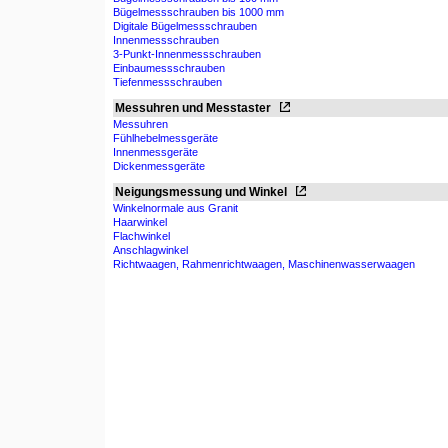
Bügelmessschrauben bis 1000 mm
Digitale Bügelmessschrauben
Innenmessschrauben
3-Punkt-Innenmessschrauben
Einbaumessschrauben
Tiefenmessschrauben
Messuhren und Messtaster
Messuhren
Fühlhebelmessgeräte
Innenmessgeräte
Dickenmessgeräte
Neigungsmessung und Winkel
Winkelnormale aus Granit
Haarwinkel
Flachwinkel
Anschlagwinkel
Richtwaagen, Rahmenrichtwaagen, Maschinenwasserwaagen