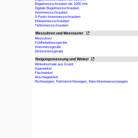
Bügelmessschrauben bis 1000 mm
Digitale Bügelmessschrauben
Innenmessschrauben
3-Punkt-Innenmessschrauben
Einbaumessschrauben
Tiefenmessschrauben
Messuhren und Messtaster
Messuhren
Fühlhebelmessgeräte
Innenmessgeräte
Dickenmessgeräte
Neigungsmessung und Winkel
Winkelnormale aus Granit
Haarwinkel
Flachwinkel
Anschlagwinkel
Richtwaagen, Rahmenrichtwaagen, Maschinenwasserwaagen