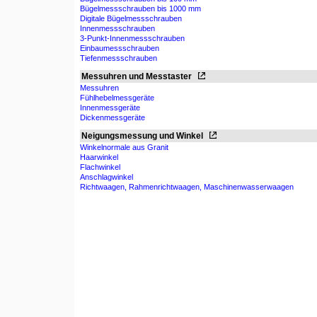
Bügelmessschrauben bis 1000 mm
Digitale Bügelmessschrauben
Innenmessschrauben
3-Punkt-Innenmessschrauben
Einbaumessschrauben
Tiefenmessschrauben
Messuhren und Messtaster
Messuhren
Fühlhebelmessgeräte
Innenmessgeräte
Dickenmessgeräte
Neigungsmessung und Winkel
Winkelnormale aus Granit
Haarwinkel
Flachwinkel
Anschlagwinkel
Richtwaagen, Rahmenrichtwaagen, Maschinenwasserwaagen