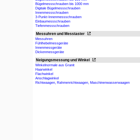
Bügelmessschrauben bis 1000 mm
Digitale Bügelmessschrauben
Innenmessschrauben
3-Punkt-Innenmessschrauben
Einbaumessschrauben
Tiefenmessschrauben
Messuhren und Messtaster
Messuhren
Fühlhebelmessgeräte
Innenmessgeräte
Dickenmessgeräte
Neigungsmessung und Winkel
Winkelnormale aus Granit
Haarwinkel
Flachwinkel
Anschlagwinkel
Richtwaagen, Rahmenrichtwaagen, Maschinenwasserwaagen