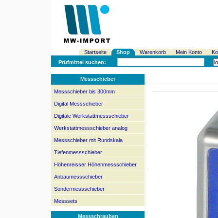
Startseite
Shop
Warenkorb
Mein Konto
Ko
Prüfmittel suchen:
Messschieber
Messschieber bis 300mm
Digital Messschieber
Digitale Werkstattmessschieber
Werkstattmessschieber analog
Messschieber mit Rundskala
Tiefenmessschieber
Höhenreisser Höhenmessschieber
Anbaumessschieber
Sondermessschieber
Messsets
Messschrauben