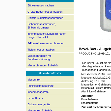
Bügelmessschrauben
Große Bügelmessschrauben
Digitale Bügelmessschrauben
Einbaumessschrauben,
Einbaumikrometer
Innenmessschrauben mit fester
Länge - Form A 1
3-Punkt-Innenmessschrauben
Bevel-Box - Aluge
Tiefenmessschrauben
PRODUCTNO:
13-01-101
Messschrauben mit
Sonderausführung
Die Bevel-Box ist ein 
Messschrauben Zubehör
die Magnethaftung kann 
messenden Flächen un
Messuhren/taster
Messbereich ±180 Grad
Messgenauigkeit ±0,1 G
Messuhren
Auflösung 0,1 Grad
Magnetischer Gehäuse
Fühlhebelmessgeräte
Betrieb mit Lithium-Batt
Aluminium-Gehäuse
Innenmessgeräte
Zubehör
Schnelltaster
Kunstlederetui
Ersatzbatterie
Dickenmessgeräte
Zur Zeit nicht lieferba
Messuhren Zubehör