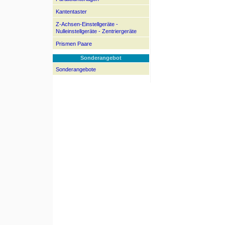
Kantentaster
Z-Achsen-Einstellgeräte -
Nulleinstellgeräte - Zentriergeräte
Prismen Paare
Sonderangebot
Sonderangebote