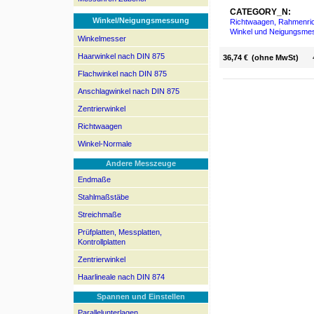
CATEGORY_N:
Winkel/Neigungsmessung
Richtwaagen, Rahmenri
Winkel und Neigungsme
Winkelmesser
Haarwinkel nach DIN 875
36,74 €
(ohne MwSt)
Flachwinkel nach DIN 875
Anschlagwinkel nach DIN 875
Zentrierwinkel
Richtwaagen
Winkel-Normale
Andere Messzeuge
Endmaße
Stahlmaßstäbe
Streichmaße
Prüfplatten, Messplatten,
Kontrollplatten
Zentrierwinkel
Haarlineale nach DIN 874
Spannen und Einstellen
Parallelunterlagen