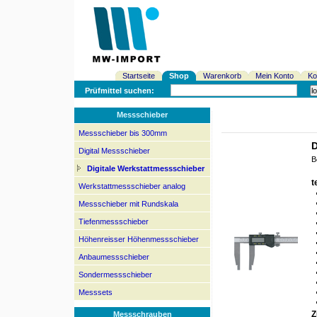
Startseite
Shop
Warenkorb
Mein Konto
Ko
Prüfmittel suchen:
Messschieber
Messschieber bis 300mm
D
Digital Messschieber
B
Digitale Werkstattmessschieber
t
Werkstattmessschieber analog
Messschieber mit Rundskala
Tiefenmessschieber
Höhenreisser Höhenmessschieber
Anbaumessschieber
Sondermessschieber
Messsets
Z
Messschrauben