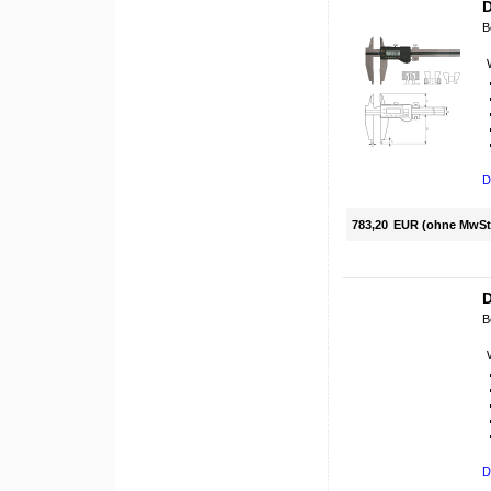
D
B
D
783,20
EUR (ohne MwSt
D
B
D