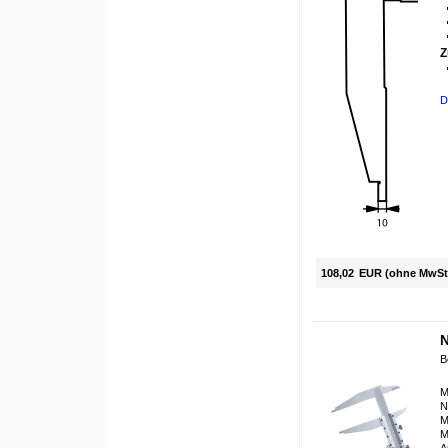
Z
D
108,02
EUR (ohne MwSt
N
B
M
N
M
M