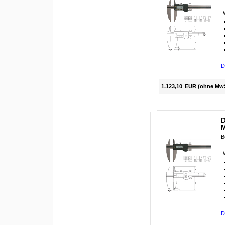
D
1.123,10
EUR (ohne Mw
D
B
D