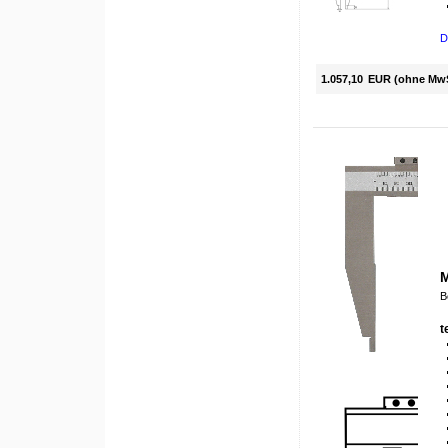
D
1.057,10
EUR (ohne Mw
M
B
t