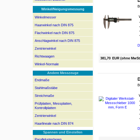
D
B
Winkel/Neigungsmessung
Winkelmesser
Haarwinkel nach DIN 875
Flachwinkel nach DIN 875
Anschlagwinkel nach DIN 875
D
Zentrierwinkel
Richtwaagen
381,70
EUR (ohne MwSt
Winkel-Normale
Andere Messzeuge
D
Endmaße
B
Stahlmaßstäbe
Streichmaße
Prüfplatten, Messplatten,
Kontrollplatten
Zentrierwinkel
Haarlineale nach DIN 874
D
Spannen und Einstellen
Parallelunterlagen