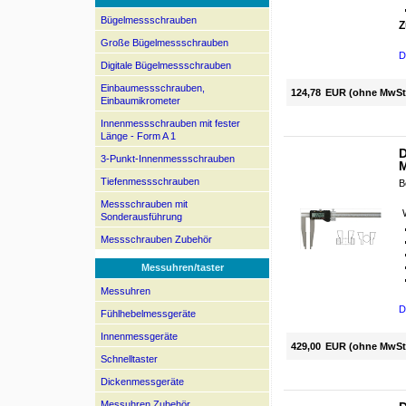
Bügelmessschrauben
Z
Große Bügelmessschrauben
D
Digitale Bügelmessschrauben
Einbaumessschrauben,
124,78
EUR (ohne MwSt
Einbaumikrometer
Innenmessschrauben mit fester
Länge - Form A 1
D
3-Punkt-Innenmessschrauben
Tiefenmessschrauben
B
Messschrauben mit
Sonderausführung
Messschrauben Zubehör
Messuhren/taster
Messuhren
D
Fühlhebelmessgeräte
Innenmessgeräte
429,00
EUR (ohne MwSt
Schnelltaster
Dickenmessgeräte
Messuhren Zubehör