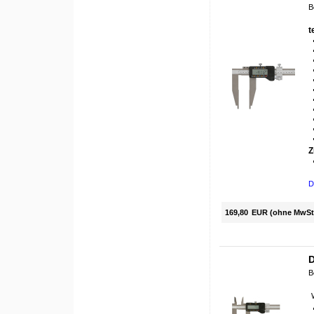
B
t
Z
D
169,80
EUR (ohne MwSt
D
B