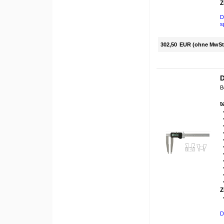
Z
D
s
302,50
EUR (ohne MwSt
D
B
t
Z
D