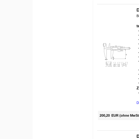
D
B
t
Z
D
200,20
EUR (ohne MwSt
D