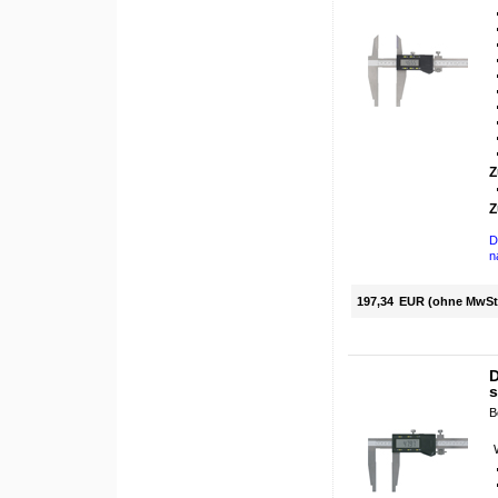
Z
Z
D
n
197,34
EUR (ohne MwSt
D
s
B