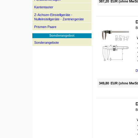
387,20
EUR (ohne MwSt
Kantentaster
Z-Achsen-Einstellgeräte -
Nulleinstellgeräte - Zentriergeräte
D
Prismen Paare
B
Sonderangebot
Sonderangebote
D
349,80
EUR (ohne MwSt
D
B