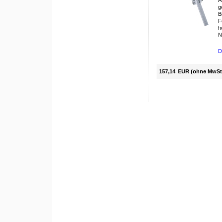
A
g
B
F
h
N
D
157,14
EUR (ohne MwSt