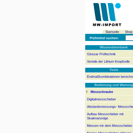
Startseite
Shop
Prüfmittel suchen:
Wissendatenbank
Glossar Prüftechnik
Vorteile der Lithium Knopfzelle
Tools
Endmaßkombinationen berechn
Bedienung und Wartung
Messschraube
Digitalmessschieber
Abstandsmessungs- Messschi
Aufbau Messschieber mit
Skalenanzeige
Messen mir dem Messschieber