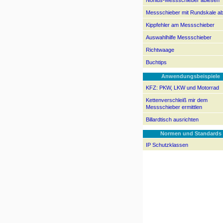
Nonius-Messschieber ablesen
Messschieber mit Rundskale a
Kippfehler am Messschieber
Auswahlhilfe Messschieber
Richtwaage
Buchtips
Anwendungsbeispiele
KFZ: PKW, LKW und Motorrad
Kettenverschleiß mir dem
Messschieber ermittlen
Billardtisch ausrichten
Normen und Standards
IP Schutzklassen