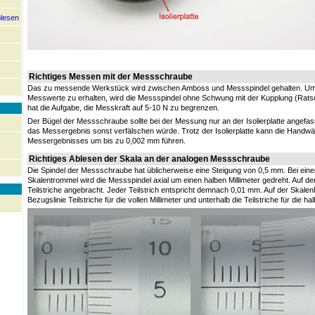
blesen
Richtiges Messen mit der Messschraube
Das zu messende Werkstück wird zwischen Amboss und Messspindel gehalten. Um 
Messwerte zu erhalten, wird die Messspindel ohne Schwung mit der Kupplung (Rats
hat die Aufgabe, die Messkraft auf 5-10 N zu begrenzen.
Der Bügel der Messschraube sollte bei der Messung nur an der Isolierplatte angef
das Messergebnis sonst verfälschen würde. Trotz der Isolierplatte kann die Handw
Messergebnisses um bis zu 0,002 mm führen.
Richtiges Ablesen der Skala an der analogen Messschraube
Die Spindel der Messschraube hat üblicherweise eine Steigung von 0,5 mm. Bei ei
Skalentrommel wird die Messspindel axial um einen halben Millimeter gedreht. Auf d
Teilstriche angebracht. Jeder Teilstrich entspricht demnach 0,01 mm. Auf der Skalen
Bezugslinie Teilstriche für die vollen Millimeter und unterhalb die Teilstriche für die h