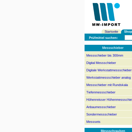
Startseite
Sho
Prüfmittel suchen:
Messschieber
Messschieber bis 300mm
Digital Messschieber
Digitale Werkstattmessschieber
Werkstattmessschieber analog
Messschieber mit Rundskala
Tiefenmessschieber
Höhenreisser Höhenmessschie
Anbaumessschieber
Sondermessschieber
Messsets
Messschrauben