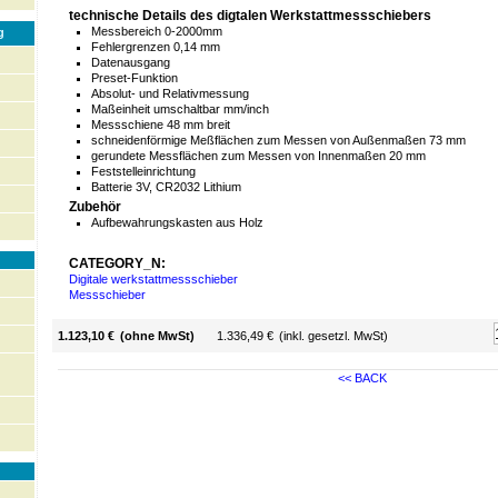
technische Details des digtalen Werkstattmessschiebers
Messbereich 0-2000mm
g
Fehlergrenzen 0,14 mm
Datenausgang
Preset-Funktion
Absolut- und Relativmessung
Maßeinheit umschaltbar mm/inch
Messschiene 48 mm breit
schneidenförmige Meßflächen zum Messen von Außenmaßen 73 mm
gerundete Messflächen zum Messen von Innenmaßen 20 mm
Feststelleinrichtung
Batterie 3V, CR2032 Lithium
Zubehör
Aufbewahrungskasten aus Holz
CATEGORY_N:
Digitale werkstattmessschieber
Messschieber
1.123,10 €
(ohne MwSt)
1.336,49 €
(inkl. gesetzl. MwSt)
<< BACK