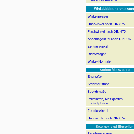
Winkel/Neigungsmessun
Winkelmesser
Haarwinkel nach DIN 875
Flachwinkel nach DIN 875
Anschlagwinkel nach DIN 875
Zentrierwinkel
Richtwaagen
Winkel-Normale
Andere Messzeuge
Endmaße
Stahlmaßstäbe
Streichmaße
Prüfplatten, Messplatten,
Kontrollplatten
Zentrierwinkel
Haarlineale nach DIN 874
Spannen und Einstellen
Parallelunterlagen