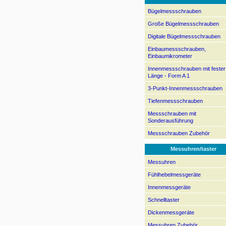
Bügelmessschrauben
Große Bügelmessschrauben
Digitale Bügelmessschrauben
Einbaumessschrauben,
Einbaumikrometer
Innenmessschrauben mit fester
Länge - Form A 1
3-Punkt-Innenmessschrauben
Tiefenmessschrauben
Messschrauben mit
Sonderausführung
Messschrauben Zubehör
Messuhren/taster
Messuhren
Fühlhebelmessgeräte
Innenmessgeräte
Schnelltaster
Dickenmessgeräte
Messuhren Zubehör