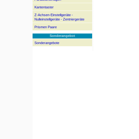
Kantentaster
Z-Achsen-Einstellgeräte -
Nulleinstellgeräte - Zentriergeräte
Prismen Paare
Sonderangebot
Sonderangebote