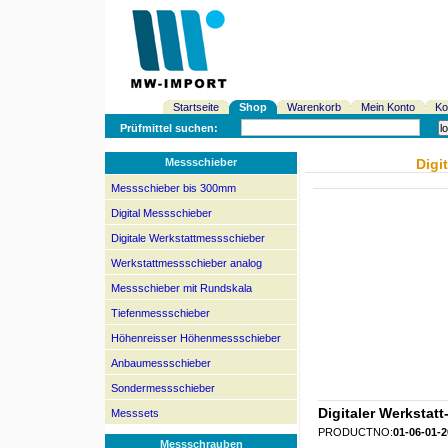
Startseite
Shop
Warenkorb
Mein Konto
Ko
Prüfmittel suchen:
Messschieber
Digi
Messschieber bis 300mm
Digital Messschieber
Digitale Werkstattmessschieber
Werkstattmessschieber analog
Messschieber mit Rundskala
Tiefenmessschieber
Höhenreisser Höhenmessschieber
Anbaumessschieber
Sondermessschieber
Digitaler Werksta
Messsets
PRODUCTNO:
01-06-01-
Messschrauben