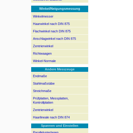
Winkel/Neigungsmessung
Winkelmesser
Haarwinkel nach DIN 875
Flachwinkel nach DIN 875
Anschlagwinkel nach DIN 875
Zentrierwinkel
Richtwaagen
Winkel-Normale
Andere Messzeuge
Endmaße
Stahlmaßstäbe
Streichmaße
Prüfplatten, Messplatten,
Kontrollplatten
Zentrierwinkel
Haarlineale nach DIN 874
Spannen und Einstellen
Parallelunterlagen