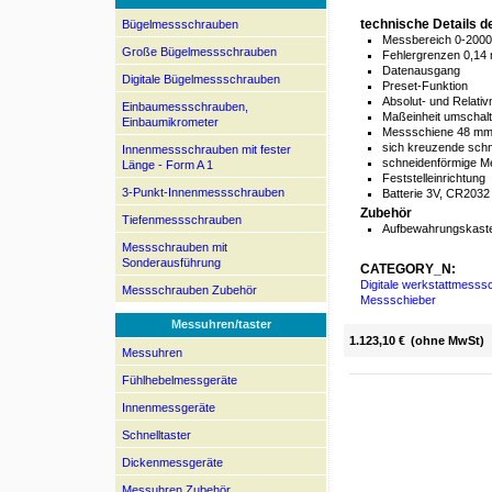
technische Details 
Bügelmessschrauben
Messbereich 0-20
Große Bügelmessschrauben
Fehlergrenzen 0,14
Datenausgang
Digitale Bügelmessschrauben
Preset-Funktion
Absolut- und Relati
Einbaumessschrauben,
Maßeinheit umschal
Einbaumikrometer
Messschiene 48 mm 
sich kreuzende sch
Innenmessschrauben mit fester
schneidenförmige 
Länge - Form A 1
Feststelleinrichtung
3-Punkt-Innenmessschrauben
Batterie 3V, CR2032 
Zubehör
Tiefenmessschrauben
Aufbewahrungskaste
Messschrauben mit
Sonderausführung
CATEGORY_N:
Digitale werkstattmesss
Messschrauben Zubehör
Messschieber
Messuhren/taster
1.123,10 €
(ohne MwSt)
Messuhren
Fühlhebelmessgeräte
Innenmessgeräte
Schnelltaster
Dickenmessgeräte
Messuhren Zubehör