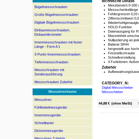
technische Details
Messbereich 0-200
Bügelmessschrauben
Messschenkelläng
Fehlergrenzen 0,03
Große Bügelmessschrauben
Ziffernschrittwert 0
Digitale Bügelmessschrauben
Wiederhohlgenauigk
HOLD-Funktion
Einbaumessschrauben,
Datenausgang für R
Einbaumikrometer
Masseinheit umscha
Nulljustierung an jed
Innenmessschrauben mit fester
Batterie SR44
Länge - Form A 1
hergestellt aus hoc
Feststellschraube
3-Punkt-Innenmessschrauben
Schnellverstellung
4 Funktionen: Auße
Tiefenmessschrauben
Zubehör
Messschrauben mit
Aufbewahrungskaste
Sonderausführung
Messschrauben Zubehör
CATEGORY_N:
Digital Messschieber
Messuhren/taster
Messschieber
Messuhren
44,88 €
(ohne MwSt)
Fühlhebelmessgeräte
Innenmessgeräte
Schnelltaster
Dickenmessgeräte
Messuhren Zubehör