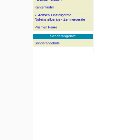
Kantentaster
Z-Achsen-Einstellgeräte -
Nulleinstellgeräte - Zentriergeräte
Prismen Paare
Sonderangebot
Sonderangebote