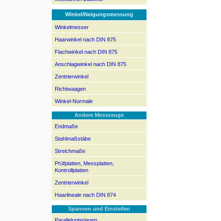
Winkel/Neigungsmessung
Winkelmesser
Haarwinkel nach DIN 875
Flachwinkel nach DIN 875
Anschlagwinkel nach DIN 875
Zentrierwinkel
Richtwaagen
Winkel-Normale
Andere Messzeuge
Endmaße
Stahlmaßstäbe
Streichmaße
Prüfplatten, Messplatten,
Kontrollplatten
Zentrierwinkel
Haarlineale nach DIN 874
Spannen und Einstellen
Parallelunterlagen