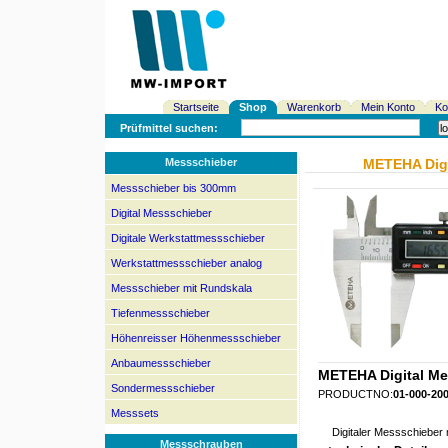
Startseite
Shop
Warenkorb
Mein Konto
Ko
Prüfmittel suchen:
Messschieber
METEHA Digi
Messschieber bis 300mm
Digital Messschieber
Digitale Werkstattmessschieber
Werkstattmessschieber analog
Messschieber mit Rundskala
Tiefenmessschieber
Höhenreisser Höhenmessschieber
Anbaumessschieber
METEHA Digital Me
Sondermessschieber
PRODUCTNO:
01-000-20
Messsets
Digitaler Messschieber
Messschrauben