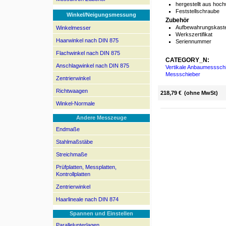
hergestellt aus hoc
Feststellschraube
Winkel/Neigungsmessung
Zubehör
Aufbewahrungskaste
Winkelmesser
Werkszertifikat
Haarwinkel nach DIN 875
Seriennummer
Flachwinkel nach DIN 875
CATEGORY_N:
Anschlagwinkel nach DIN 875
Vertikale Anbaumesssch
Messschieber
Zentrierwinkel
Richtwaagen
218,79 €
(ohne MwSt)
Winkel-Normale
Andere Messzeuge
Endmaße
Stahlmaßstäbe
Streichmaße
Prüfplatten, Messplatten,
Kontrollplatten
Zentrierwinkel
Haarlineale nach DIN 874
Spannen und Einstellen
Parallelunterlagen