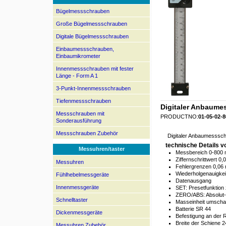
Bügelmessschrauben
Große Bügelmessschrauben
Digitale Bügelmessschrauben
Einbaumessschrauben,
Einbaumikrometer
Innenmessschrauben mit fester
Länge - Form A 1
3-Punkt-Innenmessschrauben
Tiefenmessschrauben
Digitaler Anbaumes
Messschrauben mit
PRODUCTNO:
01-05-02-8
Sonderausführung
Messschrauben Zubehör
Digitaler Anbaumesssch
technische Details
Messuhren/taster
Messbereich 0-800 m
Ziffernschrittwert 0,
Messuhren
Fehlergrenzen 0,06
Wiederholgenauigke
Fühlhebelmessgeräte
Datenausgang
Innenmessgeräte
SET: Presetfunktion
ZERO/ABS: Absolut-
Schnelltaster
Masseinheit umscha
Batterie SR 44
Dickenmessgeräte
Befestigung an der
Breite der Schiene 
Messuhren Zubehör