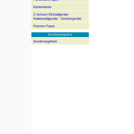
Kantentaster
Z-Achsen-Einstellgeräte -
Nulleinstellgeräte - Zentriergeräte
Prismen Paare
Sonderangebot
Sonderangebote