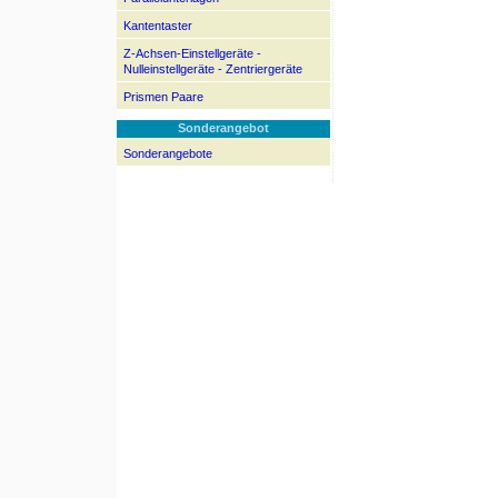
Kantentaster
Z-Achsen-Einstellgeräte -
Nulleinstellgeräte - Zentriergeräte
Prismen Paare
Sonderangebot
Sonderangebote