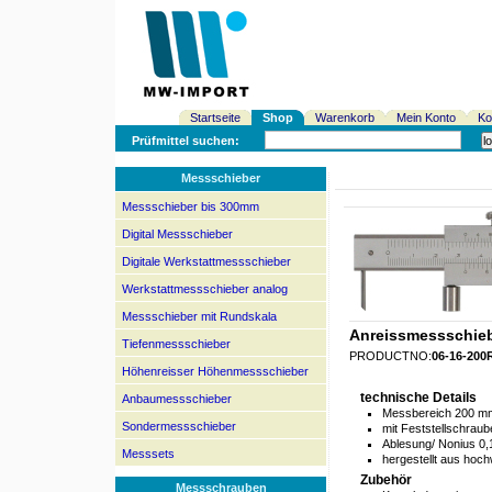
Startseite
Shop
Warenkorb
Mein Konto
Ko
Prüfmittel suchen:
Messschieber
Messschieber bis 300mm
Digital Messschieber
Digitale Werkstattmessschieber
Werkstattmessschieber analog
Messschieber mit Rundskala
Anreissmessschieb
Tiefenmessschieber
PRODUCTNO:
06-16-200
Höhenreisser Höhenmessschieber
technische Details
Anbaumessschieber
Messbereich 200 m
Sondermessschieber
mit Feststellschraub
Ablesung/ Nonius 0
Messsets
hergestellt aus hoc
Zubehör
Messschrauben