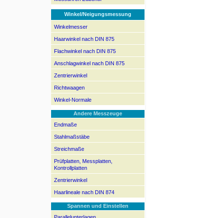
Winkel/Neigungsmessung
Winkelmesser
Haarwinkel nach DIN 875
Flachwinkel nach DIN 875
Anschlagwinkel nach DIN 875
Zentrierwinkel
Richtwaagen
Winkel-Normale
Andere Messzeuge
Endmaße
Stahlmaßstäbe
Streichmaße
Prüfplatten, Messplatten,
Kontrollplatten
Zentrierwinkel
Haarlineale nach DIN 874
Spannen und Einstellen
Parallelunterlagen