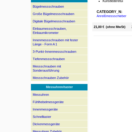
Kunstlederetui
Bügelmessschrauben
CATEGORY_N:
Große Bügelmessschrauben
Anreißmessschieber
Digitale Bügelmessschrauben
21,00 €
(ohne MwSt)
Einbaumessschrauben,
Einbaumikrometer
Innenmessschrauben mit fester
Länge - Form A 1
3-Punkt-Innenmessschrauben
Tiefenmessschrauben
Messschrauben mit
Sonderausführung
Messschrauben Zubehör
Messuhren/taster
Messuhren
Fühlhebelmessgeräte
Innenmessgeräte
Schnelltaster
Dickenmessgeräte
Messuhren Zubehör