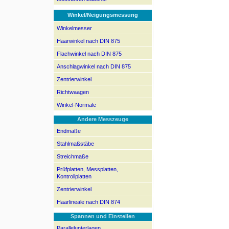
Winkel/Neigungsmessung
Winkelmesser
Haarwinkel nach DIN 875
Flachwinkel nach DIN 875
Anschlagwinkel nach DIN 875
Zentrierwinkel
Richtwaagen
Winkel-Normale
Andere Messzeuge
Endmaße
Stahlmaßstäbe
Streichmaße
Prüfplatten, Messplatten,
Kontrollplatten
Zentrierwinkel
Haarlineale nach DIN 874
Spannen und Einstellen
Parallelunterlagen