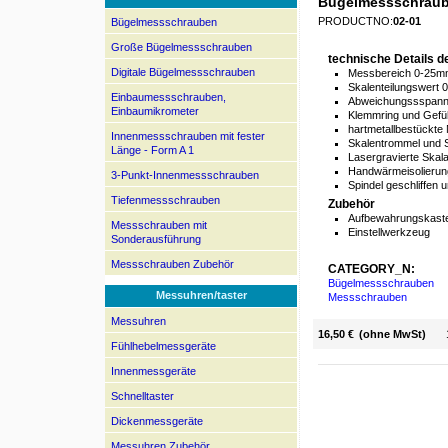
Bügelmessschraube
PRODUCTNO:
02-01
Bügelmessschrauben
Große Bügelmessschrauben
technische Details 
Digitale Bügelmessschrauben
Messbereich 0-25
Skalenteilungswert
Einbaumessschrauben,
Abweichungssspanne
Einbaumikrometer
Klemmring und Gefü
hartmetallbestückte
Innenmessschrauben mit fester
Skalentrommel und 
Länge - Form A 1
Lasergravierte Skal
Handwärmeisolierun
3-Punkt-Innenmessschrauben
Spindel geschliffen u
Tiefenmessschrauben
Zubehör
Aufbewahrungskaste
Messschrauben mit
Einstellwerkzeug
Sonderausführung
Messschrauben Zubehör
CATEGORY_N:
Bügelmessschrauben
Messuhren/taster
Messschrauben
Messuhren
16,50 €
(ohne MwSt)
Fühlhebelmessgeräte
Innenmessgeräte
Schnelltaster
Dickenmessgeräte
Messuhren Zubehör