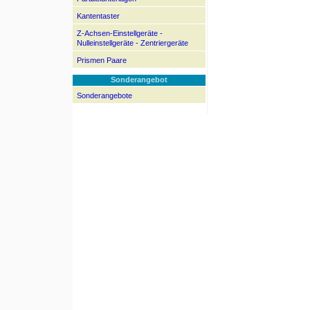
Kantentaster
Z-Achsen-Einstellgeräte -
Nulleinstellgeräte - Zentriergeräte
Prismen Paare
Sonderangebot
Sonderangebote