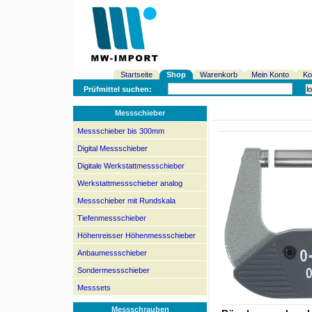
Startseite
Shop
Warenkorb
Mein Konto
Ko
Prüfmittel suchen:
Messschieber
Messschieber bis 300mm
Digital Messschieber
Digitale Werkstattmessschieber
Werkstattmessschieber analog
Messschieber mit Rundskala
Tiefenmessschieber
Höhenreisser Höhenmessschieber
Anbaumessschieber
Sondermessschieber
Messsets
Messschrauben