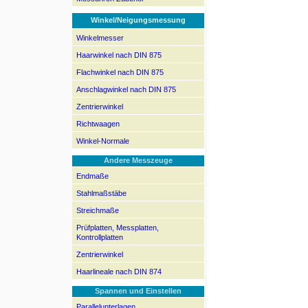
Winkel/Neigungsmessung
Winkelmesser
Haarwinkel nach DIN 875
Flachwinkel nach DIN 875
Anschlagwinkel nach DIN 875
Zentrierwinkel
Richtwaagen
Winkel-Normale
Andere Messzeuge
Endmaße
Stahlmaßstäbe
Streichmaße
Prüfplatten, Messplatten,
Kontrollplatten
Zentrierwinkel
Haarlineale nach DIN 874
Spannen und Einstellen
Parallelunterlagen