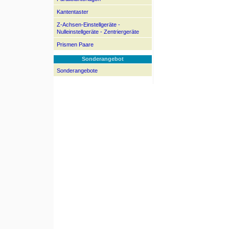
Kantentaster
Z-Achsen-Einstellgeräte -
Nulleinstellgeräte - Zentriergeräte
Prismen Paare
Sonderangebot
Sonderangebote