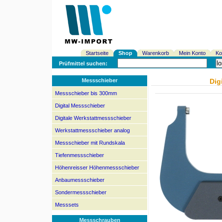
Startseite
Shop
Warenkorb
Mein Konto
Ko
Prüfmittel suchen:
Messschieber
Dig
Messschieber bis 300mm
Digital Messschieber
Digitale Werkstattmessschieber
Werkstattmessschieber analog
Messschieber mit Rundskala
Tiefenmessschieber
Höhenreisser Höhenmessschieber
Anbaumessschieber
Sondermessschieber
Messsets
Messschrauben