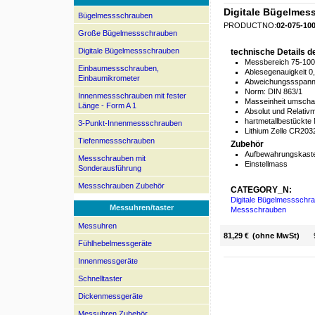
Digitale Bügelmes
Bügelmessschrauben
PRODUCTNO:
02-075-10
Große Bügelmessschrauben
Digitale Bügelmessschrauben
technische Details 
Messbereich 75-100 
Einbaumessschrauben,
Ablesegenauigkeit 0
Einbaumikrometer
Abweichungssspanne
Norm: DIN 863/1
Innenmessschrauben mit fester
Masseinheit umscha
Länge - Form A 1
Absolut und Relati
hartmetallbestückte
3-Punkt-Innenmessschrauben
Lithium Zelle CR203
Tiefenmessschrauben
Zubehör
Aufbewahrungskaste
Messschrauben mit
Einstellmass
Sonderausführung
Messschrauben Zubehör
CATEGORY_N:
Digitale Bügelmessschr
Messuhren/taster
Messschrauben
Messuhren
81,29 €
(ohne MwSt)
Fühlhebelmessgeräte
Innenmessgeräte
Schnelltaster
Dickenmessgeräte
Messuhren Zubehör