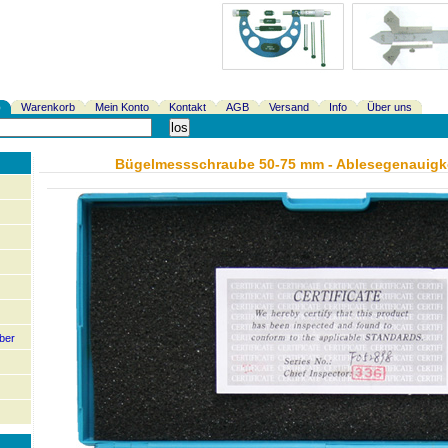
p
Warenkorb
Mein Konto
Kontakt
AGB
Versand
Info
Über uns
Bügelmessschraube 50-75 mm - Ablesegenauigk
ber