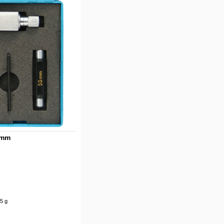
 mm
5 g