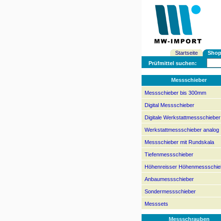
Startseite
Sho
Prüfmittel suchen:
Messschieber
Messschieber bis 300mm
Digital Messschieber
Digitale Werkstattmessschieber
Werkstattmessschieber analog
Messschieber mit Rundskala
Tiefenmessschieber
Höhenreisser Höhenmessschie
Anbaumessschieber
Sondermessschieber
Messsets
Messschrauben