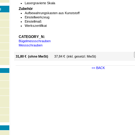
Lasergravierte Skala
Zubehör
g
Aufbewahrungskasten aus Kunststoff
Einstellwerkzeug
Einstellmaß
Werkszertifikat
CATEGORY_N:
Bügelmessschrauben
Messschrauben
31,80 €
(ohne MwSt)
37,84 €
(inkl. gesetzl. MwSt)
<< BACK