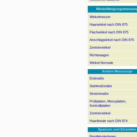
Winkel/Neigungsmessun
Winkelmesser
Haarwinkel nach DIN 875
Flachwinkel nach DIN 875
Anschlagwinkel nach DIN 875
Zentrierwinkel
Richtwaagen
Winkel-Normale
Andere Messzeuge
Endmaße
Stahlmaßstäbe
Streichmaße
Prüfplatten, Messplatten,
Kontrollplatten
Zentrierwinkel
Haarlineale nach DIN 874
Spannen und Einstellen
Parallelunterlagen