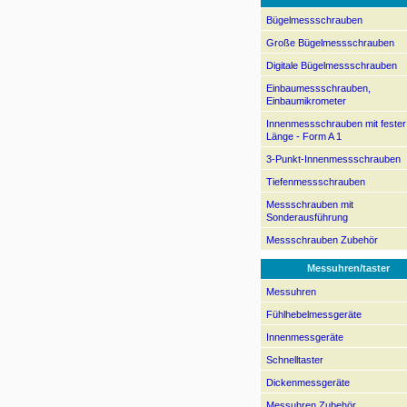
Bügelmessschrauben
Große Bügelmessschrauben
Digitale Bügelmessschrauben
Einbaumessschrauben,
Einbaumikrometer
Innenmessschrauben mit fester
Länge - Form A 1
3-Punkt-Innenmessschrauben
Tiefenmessschrauben
Messschrauben mit
Sonderausführung
Messschrauben Zubehör
Messuhren/taster
Messuhren
Fühlhebelmessgeräte
Innenmessgeräte
Schnelltaster
Dickenmessgeräte
Messuhren Zubehör