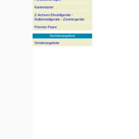
Kantentaster
Z-Achsen-Einstellgeräte -
Nulleinstellgeräte - Zentriergeräte
Prismen Paare
Sonderangebot
Sonderangebote