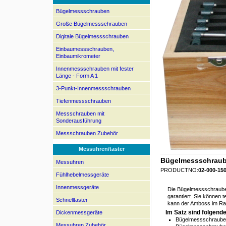
Bügelmessschrauben
Große Bügelmessschrauben
Digitale Bügelmessschrauben
Einbaumessschrauben,
Einbaumikrometer
Innenmessschrauben mit fester
Länge - Form A 1
3-Punkt-Innenmessschrauben
Tiefenmessschrauben
Messschrauben mit
Sonderausführung
Messschrauben Zubehör
Messuhren/taster
Bügelmessschraub
Messuhren
PRODUCTNO:
02-000-15
Fühlhebelmessgeräte
Innenmessgeräte
Die Bügelmessschrauben 
garantiert. Sie können 
Schnelltaster
kann der Amboss im Rah
Im Satz sind folgen
Dickenmessgeräte
Bügelmessschraube
Messuhren Zubehör