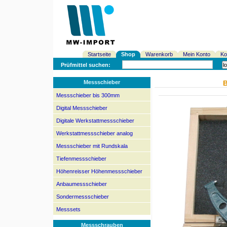
Startseite
Shop
Warenkorb
Mein Konto
Ko
Prüfmittel suchen:
Messschieber
B
Messschieber bis 300mm
Digital Messschieber
Digitale Werkstattmessschieber
Werkstattmessschieber analog
Messschieber mit Rundskala
Tiefenmessschieber
Höhenreisser Höhenmessschieber
Anbaumessschieber
Sondermessschieber
Messsets
Messschrauben