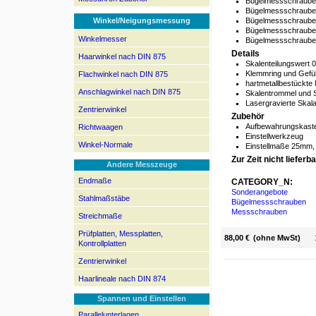
Bügelmessschraube
Bügelmessschraube
Winkel/Neigungsmessung
Bügelmessschraube
Bügelmessschraube
Winkelmesser
Bügelmessschraube
Details
Haarwinkel nach DIN 875
Skalenteilungswert
Klemmring und Gefü
Flachwinkel nach DIN 875
hartmetallbestückte
Anschlagwinkel nach DIN 875
Skalentrommel und 
Lasergravierte Skal
Zentrierwinkel
Zubehör
Aufbewahrungskast
Richtwaagen
Einstellwerkzeug
Winkel-Normale
Einstellmaße 25m
Zur Zeit nicht lieferba
Andere Messzeuge
Endmaße
CATEGORY_N:
Sonderangebote
Stahlmaßstäbe
Bügelmessschrauben
Messschrauben
Streichmaße
Prüfplatten, Messplatten,
88,00 €
(ohne MwSt)
Kontrollplatten
Zentrierwinkel
Haarlineale nach DIN 874
Spannen und Einstellen
Parallelunterlagen