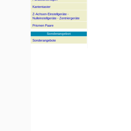
Kantentaster
Z-Achsen-Einstellgeräte -
Nulleinstellgeräte - Zentriergeräte
Prismen Paare
Sonderangebot
Sonderangebote