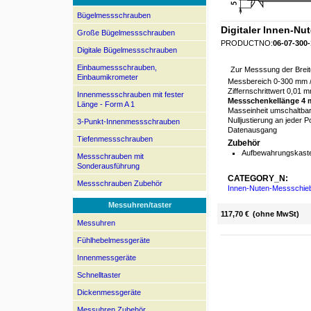
Bügelmessschrauben
Digitaler Innen-N
Große Bügelmessschrauben
PRODUCTNO:
06-07-300
Digitale Bügelmessschrauben
Einbaumessschrauben,
Zur Messsung der Brei
Einbaumikrometer
Messbereich 0-300 mm / 
Ziffernschrittwert 0,01 m
Innenmessschrauben mit fester
Messschenkellänge 4
Länge - Form A 1
Masseinheit umschaltba
Nulljustierung an jeder P
3-Punkt-Innenmessschrauben
Datenausgang
Tiefenmessschrauben
Zubehör
Aufbewahrungskaste
Messschrauben mit
Sonderausführung
CATEGORY_N:
Messschrauben Zubehör
Innen-Nuten-Messschieb
Messuhren/taster
117,70 €
(ohne MwSt)
Messuhren
Fühlhebelmessgeräte
Innenmessgeräte
Schnelltaster
Dickenmessgeräte
Messuhren Zubehör