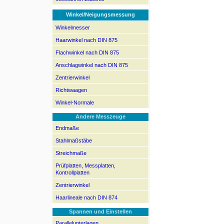
Winkel/Neigungsmessung
Winkelmesser
Haarwinkel nach DIN 875
Flachwinkel nach DIN 875
Anschlagwinkel nach DIN 875
Zentrierwinkel
Richtwaagen
Winkel-Normale
Andere Messzeuge
Endmaße
Stahlmaßstäbe
Streichmaße
Prüfplatten, Messplatten,
Kontrollplatten
Zentrierwinkel
Haarlineale nach DIN 874
Spannen und Einstellen
Parallelunterlagen