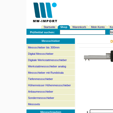
Startseite
Shop
Warenkorb
Mein Konto
Ko
Prüfmittel suchen:
Messschieber
D
Messschieber bis 300mm
Digital Messschieber
Digitale Werkstattmessschieber
Werkstattmessschieber analog
Messschieber mit Rundskala
Tiefenmessschieber
Höhenreisser Höhenmessschieber
Anbaumessschieber
Sondermessschieber
Messsets
Messschrauben