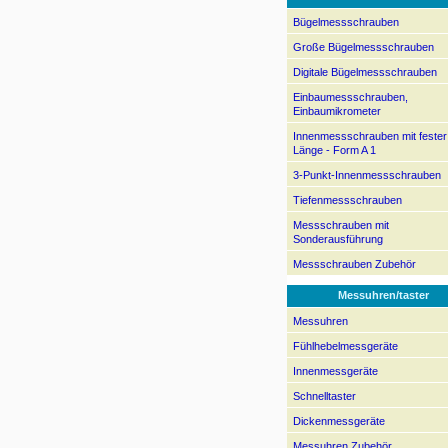
Bügelmessschrauben
Große Bügelmessschrauben
Digitale Bügelmessschrauben
Einbaumessschrauben,
Einbaumikrometer
Innenmessschrauben mit fester
Länge - Form A 1
3-Punkt-Innenmessschrauben
Tiefenmessschrauben
Messschrauben mit
Sonderausführung
Messschrauben Zubehör
Messuhren/taster
Messuhren
Fühlhebelmessgeräte
Innenmessgeräte
Schnelltaster
Dickenmessgeräte
Messuhren Zubehör