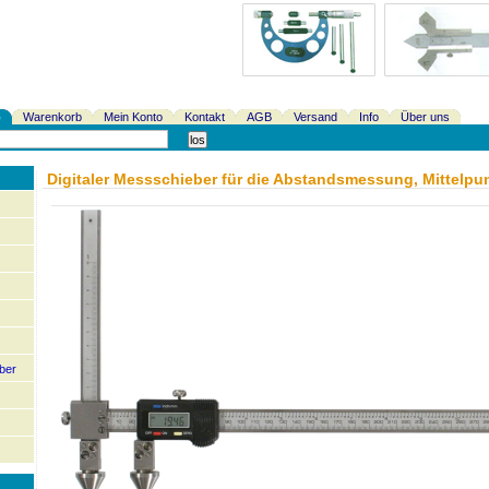
p
Warenkorb
Mein Konto
Kontakt
AGB
Versand
Info
Über uns
Digitaler Messschieber für die Abstandsmessung, Mittelpu
ber