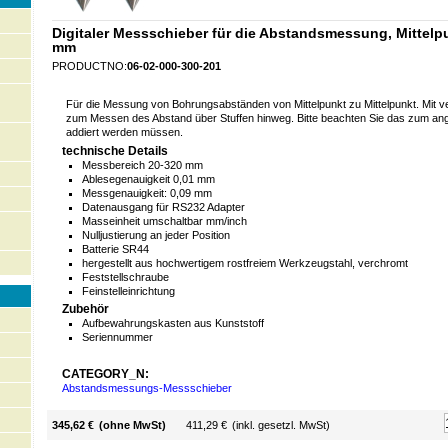
Digitaler Messschieber für die Abstandsmessung, Mittelp
mm
PRODUCTNO:
06-02-000-300-201
Für die Messung von Bohrungsabständen von Mittelpunkt zu Mittelpunkt. Mit
zum Messen des Abstand über Stuffen hinweg. Bitte beachten Sie das zum a
addiert werden müssen.
technische Details
Messbereich 20-320 mm
Ablesegenauigkeit 0,01 mm
Messgenauigkeit: 0,09 mm
Datenausgang für RS232 Adapter
Masseinheit umschaltbar mm/inch
Nulljustierung an jeder Position
Batterie SR44
hergestellt aus hochwertigem rostfreiem Werkzeugstahl, verchromt
Feststellschraube
Feinstelleinrichtung
Zubehör
Aufbewahrungskasten aus Kunststoff
Seriennummer
CATEGORY_N:
Abstandsmessungs-Messschieber
345,62 €
(ohne MwSt)
411,29 €
(inkl. gesetzl. MwSt)