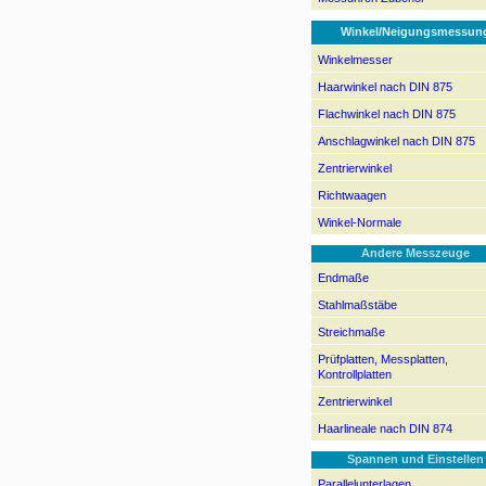
Winkel/Neigungsmessun
Winkelmesser
Haarwinkel nach DIN 875
Flachwinkel nach DIN 875
Anschlagwinkel nach DIN 875
Zentrierwinkel
Richtwaagen
Winkel-Normale
Andere Messzeuge
Endmaße
Stahlmaßstäbe
Streichmaße
Prüfplatten, Messplatten,
Kontrollplatten
Zentrierwinkel
Haarlineale nach DIN 874
Spannen und Einstellen
Parallelunterlagen