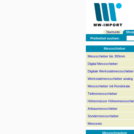
Startseite
Sho
Prüfmittel suchen:
Messschieber
Messschieber bis 300mm
Digital Messschieber
Digitale Werkstattmessschieber
Werkstattmessschieber analog
Messschieber mit Rundskala
Tiefenmessschieber
Höhenreisser Höhenmessschie
Anbaumessschieber
Sondermessschieber
Messsets
Messschrauben