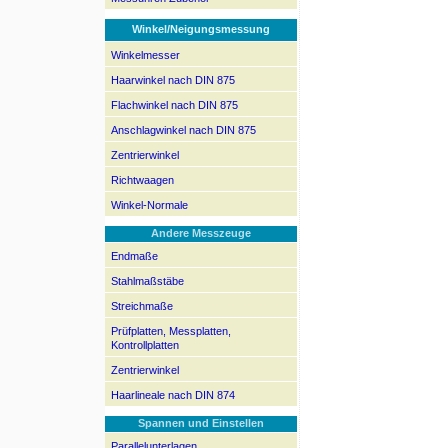
Winkel/Neigungsmessung
Winkelmesser
Haarwinkel nach DIN 875
Flachwinkel nach DIN 875
Anschlagwinkel nach DIN 875
Zentrierwinkel
Richtwaagen
Winkel-Normale
Andere Messzeuge
Endmaße
Stahlmaßstäbe
Streichmaße
Prüfplatten, Messplatten,
Kontrollplatten
Zentrierwinkel
Haarlineale nach DIN 874
Spannen und Einstellen
Parallelunterlagen