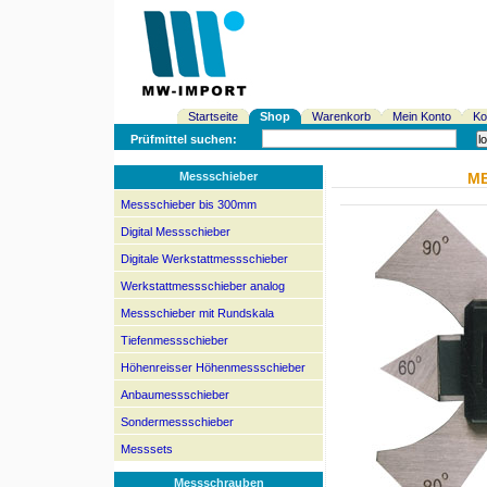
Startseite
Shop
Warenkorb
Mein Konto
Ko
Prüfmittel suchen:
Messschieber
ME
Messschieber bis 300mm
Digital Messschieber
Digitale Werkstattmessschieber
Werkstattmessschieber analog
Messschieber mit Rundskala
Tiefenmessschieber
Höhenreisser Höhenmessschieber
Anbaumessschieber
Sondermessschieber
Messsets
Messschrauben