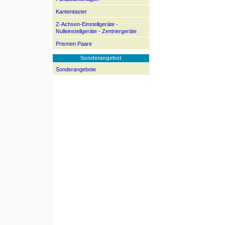
Kantentaster
Z-Achsen-Einstellgeräte -
Nulleinstellgeräte - Zentriergeräte
Prismen Paare
Sonderangebot
Sonderangebote