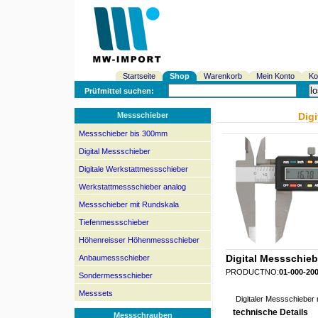
Startseite
Shop
Warenkorb
Mein Konto
Ko
Prüfmittel suchen:
Messschieber
Dig
Messschieber bis 300mm
Digital Messschieber
Digitale Werkstattmessschieber
Werkstattmessschieber analog
Messschieber mit Rundskala
Tiefenmessschieber
Höhenreisser Höhenmessschieber
Digital Messschieb
Anbaumessschieber
PRODUCTNO:
01-000-20
Sondermessschieber
Messsets
Digitaler Messschieber
technische Details
Messschrauben