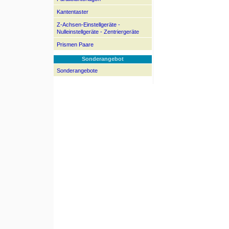
Kantentaster
Z-Achsen-Einstellgeräte -
Nulleinstellgeräte - Zentriergeräte
Prismen Paare
Sonderangebot
Sonderangebote