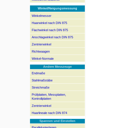
Winkel/Neigungsmessung
Winkelmesser
Haarwinkel nach DIN 875
Flachwinkel nach DIN 875
Anschlagwinkel nach DIN 875
Zentrierwinkel
Richtwaagen
Winkel-Normale
Andere Messzeuge
Endmaße
Stahlmaßstäbe
Streichmaße
Prüfplatten, Messplatten,
Kontrollplatten
Zentrierwinkel
Haarlineale nach DIN 874
Spannen und Einstellen
Parallelunterlagen