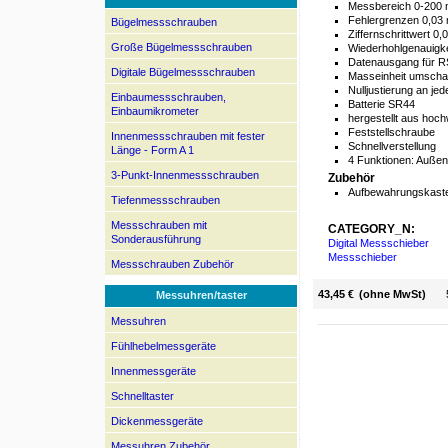
Messbereich 0-200
Fehlergrenzen 0,03
Bügelmessschrauben
Ziffernschrittwert 0
Große Bügelmessschrauben
Wiederhohlgenauigk
Datenausgang für R
Digitale Bügelmessschrauben
Masseinheit umscha
Nulljustierung an jed
Einbaumessschrauben,
Batterie SR44
Einbaumikrometer
hergestellt aus hoc
Feststellschraube
Innenmessschrauben mit fester
Schnellverstellung
Länge - Form A 1
4 Funktionen: Auße
3-Punkt-Innenmessschrauben
Zubehör
Aufbewahrungskaste
Tiefenmessschrauben
Messschrauben mit
CATEGORY_N:
Sonderausführung
Digital Messschieber
Messschieber
Messschrauben Zubehör
43,45 €
(ohne MwSt)
Messuhren/taster
Messuhren
Fühlhebelmessgeräte
Innenmessgeräte
Schnelltaster
Dickenmessgeräte
Messuhren Zubehör