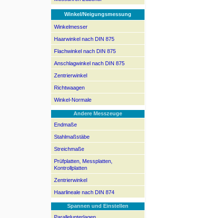
Winkel/Neigungsmessung
Winkelmesser
Haarwinkel nach DIN 875
Flachwinkel nach DIN 875
Anschlagwinkel nach DIN 875
Zentrierwinkel
Richtwaagen
Winkel-Normale
Andere Messzeuge
Endmaße
Stahlmaßstäbe
Streichmaße
Prüfplatten, Messplatten,
Kontrollplatten
Zentrierwinkel
Haarlineale nach DIN 874
Spannen und Einstellen
Parallelunterlagen