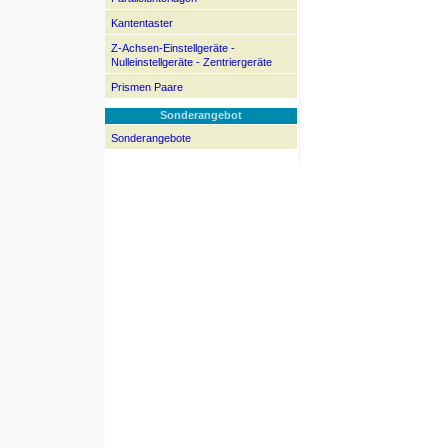
Kantentaster
Z-Achsen-Einstellgeräte -
Nulleinstellgeräte - Zentriergeräte
Prismen Paare
Sonderangebot
Sonderangebote