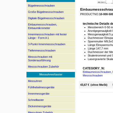
Bügelmessschrauben
Einbaumessschrau
Große Bügelmessschrauben
PRODUCTNO:
10-000-50
Digitale Bügelmessschrauben
technische Details 
Einbaumessschrauben,
Messbereich 0-50 
Einbaumikrometer
Anzeigegenauigkeit
Innenmessschrauben mit fester
Messgenauigkeit 5 
Länge - Form A 1
Duchmesser Einspa
Spannmutter M9,5x0
3-Punkt-Innenmessschrauben
Länge Einspannscha
Länge 147,7 mm
Tiefenmessschrauben
Duchmesser der Me
Skalentrommel und 
Messschrauben mit
Lasergravierte Skal
Sonderausführung
Messschrauben Zubehör
CATEGORY_N:
Einbaumessschrauben, 
Messuhren/taster
Messschrauben
Messuhren
43,67 €
(ohne MwSt)
Fühlhebelmessgeräte
Innenmessgeräte
Schnelltaster
Dickenmessgeräte
Messuhren Zubehör