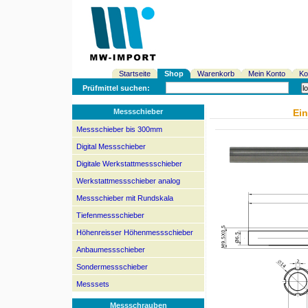
Startseite
Shop
Warenkorb
Mein Konto
Ko
Prüfmittel suchen:
Messschieber
Ei
Messschieber bis 300mm
Digital Messschieber
Digitale Werkstattmessschieber
Werkstattmessschieber analog
Messschieber mit Rundskala
Tiefenmessschieber
Höhenreisser Höhenmessschieber
Anbaumessschieber
Sondermessschieber
Messsets
Messschrauben