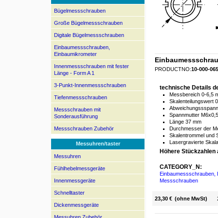
Bügelmessschrauben
Große Bügelmessschrauben
Digitale Bügelmessschrauben
Einbaumessschrauben,
Einbaumikrometer
Einbaumessschraub
Innenmessschrauben mit fester
PRODUCTNO:
10-000-06
Länge - Form A 1
3-Punkt-Innenmessschrauben
technische Details 
Messbereich 0-6,5
Tiefenmessschrauben
Skalenteilungswert
Abweichungssspann
Messschrauben mit
Spannmutter M6x0,
Sonderausführung
Länge 37 mm
Messschrauben Zubehör
Durchmesser der M
Skalentrommel und 
Lasergravierte Skal
Messuhren/taster
Höhere Stückzahlen 
Messuhren
CATEGORY_N:
Fühlhebelmessgeräte
Einbaumessschrauben, 
Innenmessgeräte
Messschrauben
Schnelltaster
23,30 €
(ohne MwSt)
Dickenmessgeräte
Messuhren Zubehör