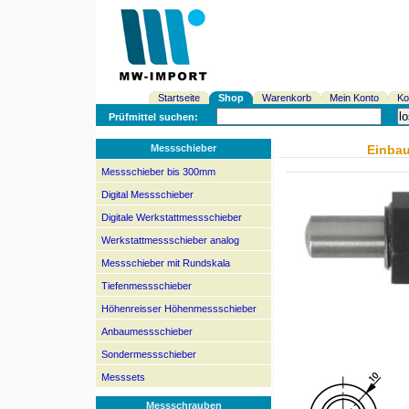
Startseite
Shop
Warenkorb
Mein Konto
Ko
Prüfmittel suchen:
Messschieber
Einbau
Messschieber bis 300mm
Digital Messschieber
Digitale Werkstattmessschieber
Werkstattmessschieber analog
Messschieber mit Rundskala
Tiefenmessschieber
Höhenreisser Höhenmessschieber
Anbaumessschieber
Sondermessschieber
Messsets
Messschrauben