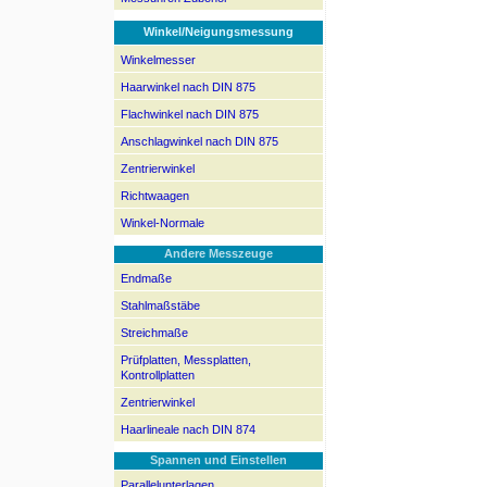
Winkel/Neigungsmessung
Winkelmesser
Haarwinkel nach DIN 875
Flachwinkel nach DIN 875
Anschlagwinkel nach DIN 875
Zentrierwinkel
Richtwaagen
Winkel-Normale
Andere Messzeuge
Endmaße
Stahlmaßstäbe
Streichmaße
Prüfplatten, Messplatten,
Kontrollplatten
Zentrierwinkel
Haarlineale nach DIN 874
Spannen und Einstellen
Parallelunterlagen