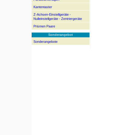
Kantentaster
Z-Achsen-Einstellgeräte -
Nulleinstellgeräte - Zentriergeräte
Prismen Paare
Sonderangebot
Sonderangebote