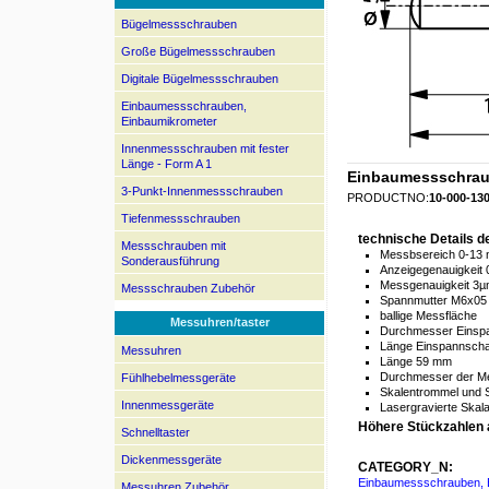
Bügelmessschrauben
Große Bügelmessschrauben
Digitale Bügelmessschrauben
Einbaumessschrauben,
Einbaumikrometer
Innenmessschrauben mit fester
Länge - Form A 1
Einbaumessschraub
3-Punkt-Innenmessschrauben
PRODUCTNO:
10-000-13
Tiefenmessschrauben
technische Details 
Messschrauben mit
Messbsereich 0-13
Sonderausführung
Anzeigegenauigkeit
Messgenauigkeit 3
Messschrauben Zubehör
Spannmutter M6x05
ballige Messfläche
Messuhren/taster
Durchmesser Einsp
Länge Einspannscha
Messuhren
Länge 59 mm
Durchmesser der M
Fühlhebelmessgeräte
Skalentrommel und 
Innenmessgeräte
Lasergravierte Skal
Höhere Stückzahlen 
Schnelltaster
Dickenmessgeräte
CATEGORY_N:
Einbaumessschrauben, 
Messuhren Zubehör