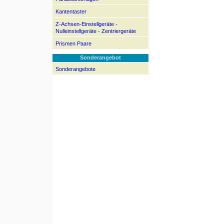
Kantentaster
Z-Achsen-Einstellgeräte -
Nulleinstellgeräte - Zentriergeräte
Prismen Paare
Sonderangebot
Sonderangebote