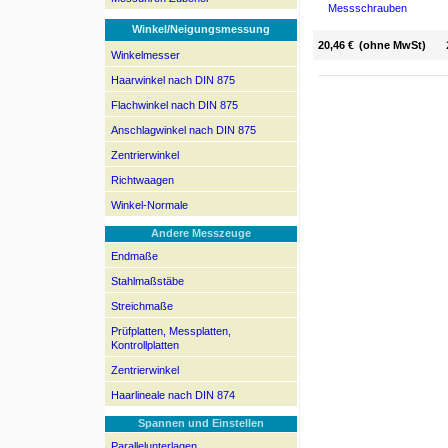
Messschrauben
Winkel/Neigungsmessung
20,46 €
(ohne MwSt)
Winkelmesser
Haarwinkel nach DIN 875
Flachwinkel nach DIN 875
Anschlagwinkel nach DIN 875
Zentrierwinkel
Richtwaagen
Winkel-Normale
Andere Messzeuge
Endmaße
Stahlmaßstäbe
Streichmaße
Prüfplatten, Messplatten,
Kontrollplatten
Zentrierwinkel
Haarlineale nach DIN 874
Spannen und Einstellen
Parallelunterlagen