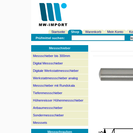
Startseite
Shop
Warenkorb
Mein Konto
Ko
Prüfmittel suchen:
Messschieber
Messschieber bis 300mm
Digital Messschieber
Digitale Werkstattmessschieber
Werkstattmessschieber analog
Messschieber mit Rundskala
Tiefenmessschieber
Höhenreisser Höhenmessschieber
Anbaumessschieber
Sondermessschieber
Messsets
Messschrauben