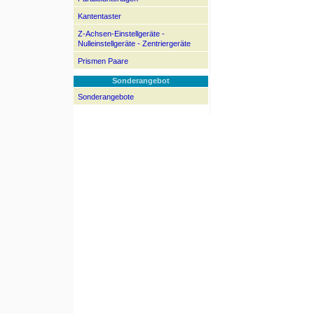
Kantentaster
Z-Achsen-Einstellgeräte -
Nulleinstellgeräte - Zentriergeräte
Prismen Paare
Sonderangebot
Sonderangebote