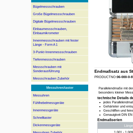
Bügelmessschrauben
Große Bügelmessschrauben
Digitale Bügelmessschrauben
Einbaumessschrauben,
Einbaumikrometer
Innenmessschrauben mit fester
Länge - Form A 1
3-Punkt-Innenmessschrauben
Tiefenmessschrauben
Messschrauben mit
Endmaßsatz aus St
Sonderausführung
PRODUCTNO:
06-000-0-8
Messschrauben Zubehör
Messuhren/taster
Parallelendmaße mit de
besonders kleiner Mess
Messuhren
technische Details 
jedes Parallelendma
Fühlhebelmessgeräte
Gehärteter und ents
Innenmessgeräte
Geschliffen und fein
Genauigkeit DIN EN
Schnelltaster
Endmaßserien
Dickenmessgeräte
Länge
1,001 - 1,009
Messuhren Zubehör