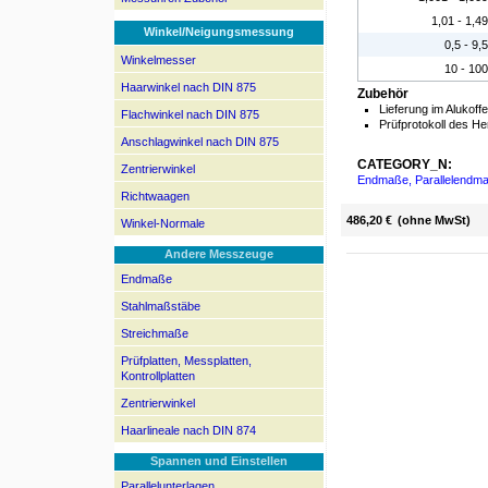
1,01 - 1,49
Winkel/Neigungsmessung
0,5 - 9,5
Winkelmesser
10 - 100
Haarwinkel nach DIN 875
Zubehör
Lieferung im Alukoffe
Flachwinkel nach DIN 875
Prüfprotokoll des Her
Anschlagwinkel nach DIN 875
CATEGORY_N:
Zentrierwinkel
Endmaße, Parallelendma
Richtwaagen
486,20 €
(ohne MwSt)
Winkel-Normale
Andere Messzeuge
Endmaße
Stahlmaßstäbe
Streichmaße
Prüfplatten, Messplatten,
Kontrollplatten
Zentrierwinkel
Haarlineale nach DIN 874
Spannen und Einstellen
Parallelunterlagen