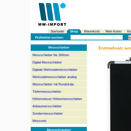
Startseite
Shop
Warenkorb
Mein Konto
Ko
Prüfmittel suchen:
Messschieber
Endmaßsatz aus 
Messschieber bis 300mm
Digital Messschieber
Digitale Werkstattmessschieber
Werkstattmessschieber analog
Messschieber mit Rundskala
Tiefenmessschieber
Höhenreisser Höhenmessschieber
Anbaumessschieber
Sondermessschieber
Messsets
Messschrauben