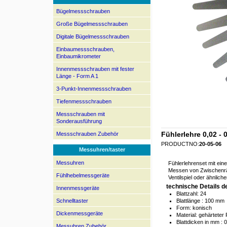
Bügelmessschrauben
Große Bügelmessschrauben
Digitale Bügelmessschrauben
Einbaumessschrauben,
Einbaumikrometer
Innenmessschrauben mit fester
Länge - Form A 1
3-Punkt-Innenmessschrauben
Tiefenmessschrauben
Messschrauben mit
Sonderausführung
Fühlerlehre 0,02 -
Messschrauben Zubehör
PRODUCTNO:
20-05-06
Messuhren/taster
Messuhren
Fühlerlehrenset mit ei
Messen von Zwischenräu
Fühlhebelmessgeräte
Ventilspiel oder ähnlich
technische Details d
Innenmessgeräte
Blattzahl: 24
Schnelltaster
Blattlänge : 100 mm
Form: konisch
Dickenmessgeräte
Material: gehärteter
Blattdicken in mm : 0,
Messuhren Zubehör