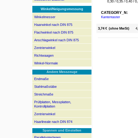
0,30 / 0,35 / 0,40 / 0
Winkel/Neigungsmessung
CATEGORY_N:
Winkelmesser
Kantentaster
Haarwinkel nach DIN 875
3,74 €
(ohne MwSt)
4
Flachwinkel nach DIN 875
Anschlagwinkel nach DIN 875
Zentrierwinkel
Richtwaagen
Winkel-Normale
Andere Messzeuge
Endmaße
Stahlmaßstäbe
Streichmaße
Prüfplatten, Messplatten,
Kontrollplatten
Zentrierwinkel
Haarlineale nach DIN 874
Spannen und Einstellen
Parallelunterlagen