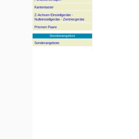
Kantentaster
Z-Achsen-Einstellgeräte -
Nulleinstellgeräte - Zentriergeräte
Prismen Paare
Sonderangebot
Sonderangebote