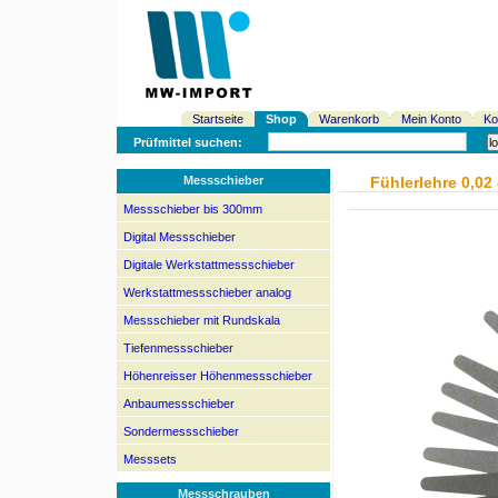
Startseite
Shop
Warenkorb
Mein Konto
Ko
Prüfmittel suchen:
Messschieber
Fühlerlehre 0,02
Messschieber bis 300mm
Digital Messschieber
Digitale Werkstattmessschieber
Werkstattmessschieber analog
Messschieber mit Rundskala
Tiefenmessschieber
Höhenreisser Höhenmessschieber
Anbaumessschieber
Sondermessschieber
Messsets
Messschrauben