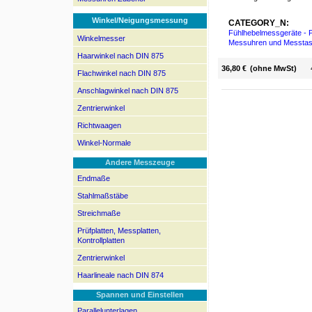
Winkel/Neigungsmessung
CATEGORY_N:
Fühlhebelmessgeräte - P
Winkelmesser
Messuhren und Messtas
Haarwinkel nach DIN 875
36,80 €
(ohne MwSt)
Flachwinkel nach DIN 875
Anschlagwinkel nach DIN 875
Zentrierwinkel
Richtwaagen
Winkel-Normale
Andere Messzeuge
Endmaße
Stahlmaßstäbe
Streichmaße
Prüfplatten, Messplatten,
Kontrollplatten
Zentrierwinkel
Haarlineale nach DIN 874
Spannen und Einstellen
Parallelunterlagen