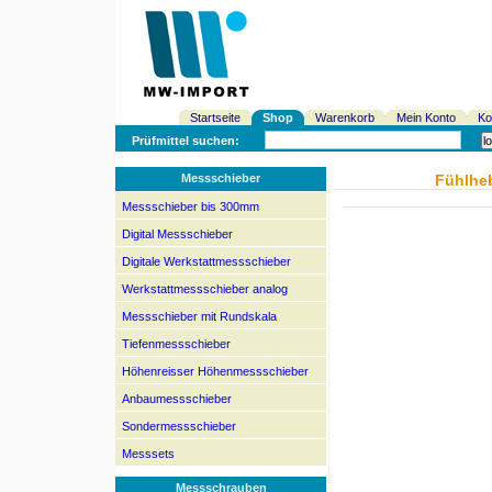
Startseite
Shop
Warenkorb
Mein Konto
Ko
Prüfmittel suchen:
Messschieber
Fühlheb
Messschieber bis 300mm
Digital Messschieber
Digitale Werkstattmessschieber
Werkstattmessschieber analog
Messschieber mit Rundskala
Tiefenmessschieber
Höhenreisser Höhenmessschieber
Anbaumessschieber
Sondermessschieber
Messsets
Messschrauben