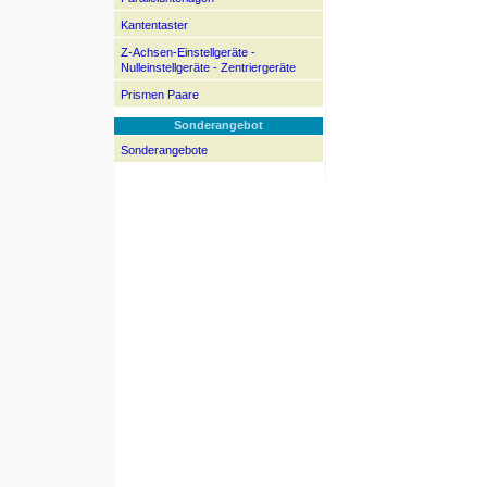
Kantentaster
Z-Achsen-Einstellgeräte -
Nulleinstellgeräte - Zentriergeräte
Prismen Paare
Sonderangebot
Sonderangebote