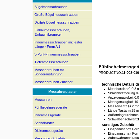
Bügelmessschrauben
Große Bügelmessschrauben
Digitale Bügelmessschrauben
Einbaumessschrauben,
Einbaumikrometer
Innenmessschrauben mit fester
Länge - Form A 1
3-Punkt-Innenmessschrauben
Tiefenmessschrauben
Fühlhebelmessgerä
Messschrauben mit
PRODUCTNO:
11-008-010
Sonderausführung
Messschrauben Zubehör
technische Details 
Messbereich 0-0,8
Messuhren/taster
Skalenbezifferung 0
Anzeigenauigkeit 0
Messuhren
Messgenauigkeit 10
Messeinsatz Ø 2 m
Fühlhebelmessgeräte
Länge Tastarm 25 
Außenringdurchmes
Innenmessgeräte
Schwalbenschwanzfü
Schnelltaster
sonstiges Zubehör
Einspannschaft For
Dickenmessgeräte
Einspannschaft For
Aufgewahrungskaste
Messuhren Zubehör