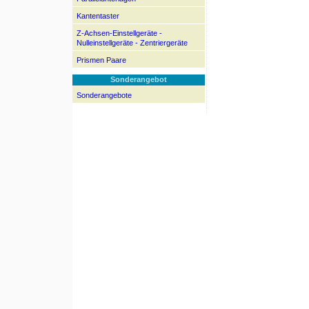
Kantentaster
Z-Achsen-Einstellgeräte -
Nulleinstellgeräte - Zentriergeräte
Prismen Paare
Sonderangebot
Sonderangebote