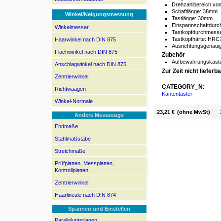
Drehzahlbereich vo
Schaftlänge: 38mm
Winkel/Neigungsmessung
Tastlänge: 30mm
Einspannschaftdur
Winkelmesser
Tastkopfdurchmess
Tastkopfhärte: HRC
Haarwinkel nach DIN 875
Ausrichtungsgenaui
Flachwinkel nach DIN 875
Zubehör
Aufbewahrungskaste
Anschlagwinkel nach DIN 875
Zur Zeit nicht lieferba
Zentrierwinkel
CATEGORY_N:
Richtwaagen
Kantentaster
Winkel-Normale
23,21 €
(ohne MwSt)
Andere Messzeuge
Endmaße
Stahlmaßstäbe
Streichmaße
Prüfplatten, Messplatten,
Kontrollplatten
Zentrierwinkel
Haarlineale nach DIN 874
Spannen und Einstellen
Parallelunterlagen