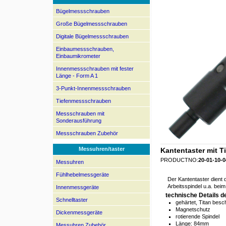
Bügelmessschrauben
Große Bügelmessschrauben
Digitale Bügelmessschrauben
Einbaumessschrauben,
Einbaumikrometer
Innenmessschrauben mit fester
Länge - Form A 1
3-Punkt-Innenmessschrauben
Tiefenmessschrauben
Messschrauben mit
Sonderausführung
Messschrauben Zubehör
Messuhren/taster
Kantentaster mit 
PRODUCTNO:
20-01-10-0
Messuhren
Fühlhebelmessgeräte
Der Kantentaster dient
Arbeitsspindel u.a. bei
Innenmessgeräte
technische Details d
Schnelltaster
gehärtet, Titan besc
Magnetschutz
Dickenmessgeräte
rotierende Spindel
Länge: 84mm
Messuhren Zubehör