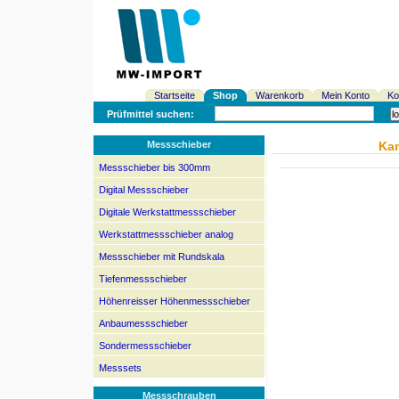
Startseite
Shop
Warenkorb
Mein Konto
Ko
Prüfmittel suchen:
Messschieber
Kan
Messschieber bis 300mm
Digital Messschieber
Digitale Werkstattmessschieber
Werkstattmessschieber analog
Messschieber mit Rundskala
Tiefenmessschieber
Höhenreisser Höhenmessschieber
Anbaumessschieber
Sondermessschieber
Messsets
Messschrauben