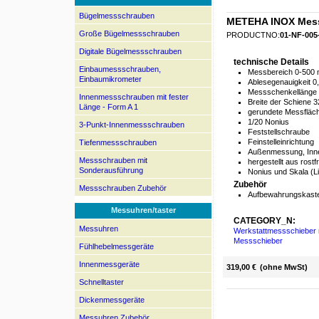
Bügelmessschrauben
METEHA INOX Mess
Große Bügelmessschrauben
PRODUCTNO:
01-NF-005
Digitale Bügelmessschrauben
technische Details
Einbaumessschrauben,
Messbereich 0-500
Einbaumikrometer
Ablesegenauigkeit 0,
Messschenkellänge
Innenmessschrauben mit fester
Breite der Schiene
Länge - Form A 1
gerundete Messflä
1/20 Nonius
3-Punkt-Innenmessschrauben
Feststellschraube
Feinstelleinrichtung
Tiefenmessschrauben
Außenmessung, Inn
Messschrauben mit
hergestellt aus rost
Sonderausführung
Nonius und Skala (L
Zubehör
Messschrauben Zubehör
Aufbewahrungskaste
Messuhren/taster
CATEGORY_N:
Messuhren
Werkstattmessschieber 
Messschieber
Fühlhebelmessgeräte
Innenmessgeräte
319,00 €
(ohne MwSt)
Schnelltaster
Dickenmessgeräte
Messuhren Zubehör