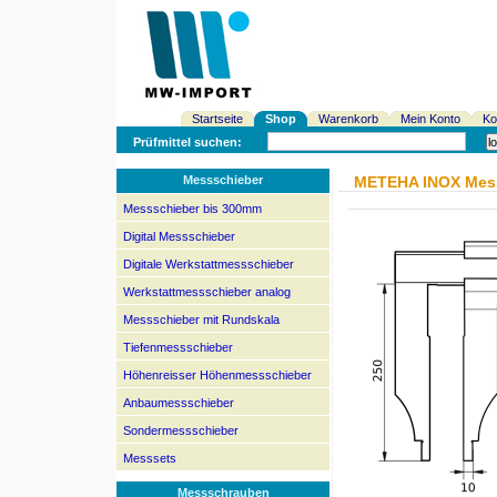
Startseite
Shop
Warenkorb
Mein Konto
Ko
Prüfmittel suchen:
Messschieber
METEHA INOX Mess
Messschieber bis 300mm
Digital Messschieber
Digitale Werkstattmessschieber
Werkstattmessschieber analog
Messschieber mit Rundskala
Tiefenmessschieber
Höhenreisser Höhenmessschieber
Anbaumessschieber
Sondermessschieber
Messsets
Messschrauben