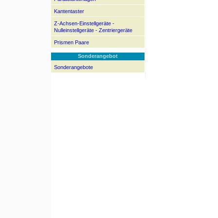
Kantentaster
Z-Achsen-Einstellgeräte -
Nulleinstellgeräte - Zentriergeräte
Prismen Paare
Sonderangebot
Sonderangebote