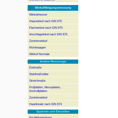
Winkel/Neigungsmessung
Winkelmesser
Haarwinkel nach DIN 875
Flachwinkel nach DIN 875
Anschlagwinkel nach DIN 875
Zentrierwinkel
Richtwaagen
Winkel-Normale
Andere Messzeuge
Endmaße
Stahlmaßstäbe
Streichmaße
Prüfplatten, Messplatten,
Kontrollplatten
Zentrierwinkel
Haarlineale nach DIN 874
Spannen und Einstellen
Parallelunterlagen