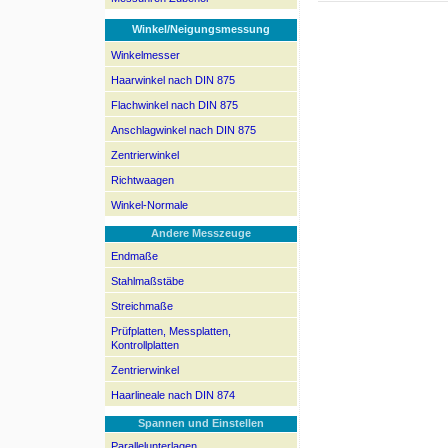
Winkel/Neigungsmessung
Winkelmesser
Haarwinkel nach DIN 875
Flachwinkel nach DIN 875
Anschlagwinkel nach DIN 875
Zentrierwinkel
Richtwaagen
Winkel-Normale
Andere Messzeuge
Endmaße
Stahlmaßstäbe
Streichmaße
Prüfplatten, Messplatten,
Kontrollplatten
Zentrierwinkel
Haarlineale nach DIN 874
Spannen und Einstellen
Parallelunterlagen