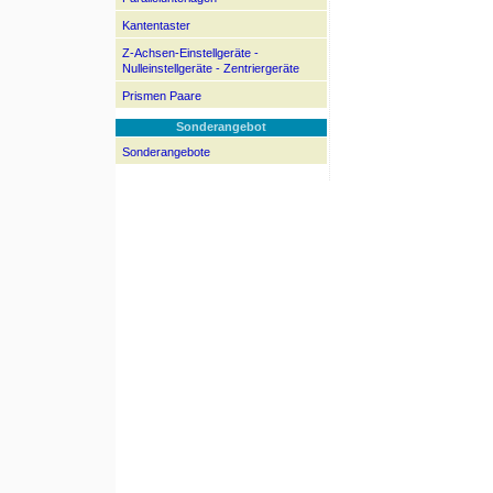
Kantentaster
Z-Achsen-Einstellgeräte -
Nulleinstellgeräte - Zentriergeräte
Prismen Paare
Sonderangebot
Sonderangebote