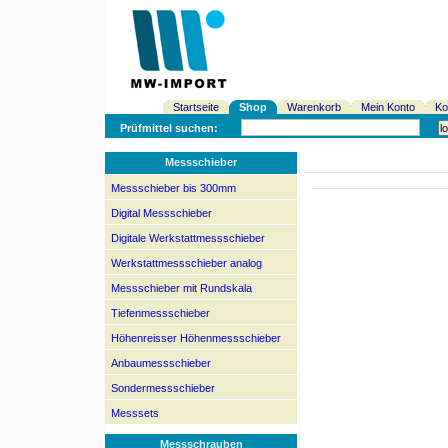
Startseite
Shop
Warenkorb
Mein Konto
Ko
Prüfmittel suchen:
Messschieber
Messschieber bis 300mm
Digital Messschieber
Digitale Werkstattmessschieber
Werkstattmessschieber analog
Messschieber mit Rundskala
Tiefenmessschieber
Höhenreisser Höhenmessschieber
Anbaumessschieber
Sondermessschieber
Messsets
Messschrauben