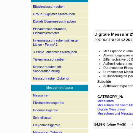
Bügelmessschrauben
Große Bügelmessschrauben
Digitale Bügelmessschrauben
Einbaumessschrauben,
Einbaumikrometer
Digitale Messuhr 
PRODUCTNO:
05-02-25-1
Innenmessschrauben mit fester
Länge - Form A 1
Messspanne 25 mm
3-Punkt-Innenmessschrauben
Abweichungsspanne
Tiefenmessschrauben
Ziffernschrittwert 0,
Außenringdurchmes
Messschrauben mit
Durchmesser Einsp
Sonderausführung
Durchmesser Mess
Nulljustierung an jed
Messschrauben Zubehör
Zubehör
Aufbewahrungskart
Messuhren/taster
Messuhren
CATEGORY_N:
Messuhren
Fühlhebelmessgeräte
Messuhren mit einem M
Digitale Messuhren
Innenmessgeräte
Messuhren und Messtas
Schnelltaster
54,89 €
(ohne MwSt)
Dickenmessgeräte
Messuhren Zubehör