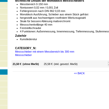
technische Details der Monoblock Messschiebers
Messbereich 0-150 mm
Noniuswert 0,02 mm / 0,001 Zoll
Fehlergrenzen nach DIN 862 0,03 mm
Monoblock Ausführung, Schieber aus einem Stück gefräst
hergestellt aus hochwertigem rostfreiem Werkzeugstahl
Skale für bessere Ablesung mattverchromt
Messschenkellänge 40 mm
Feststellschraube
4 Funktionen: Außenmessung, Innenmessung, Tiefenmessung, Stufenmes
Zubehör
Kunstlederetui
CATEGORY_N:
Messschieber mit einem Messbereich bis 300 mm
Messschieber
21,50 €
(ohne MwSt)
25,58 €
(inkl. gesetzl. MwSt)
<< BACK