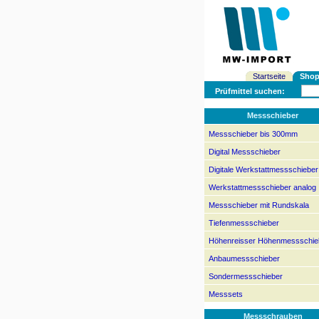
Startseite
Sho
Prüfmittel suchen:
Messschieber
Messschieber bis 300mm
Digital Messschieber
Digitale Werkstattmessschieber
Werkstattmessschieber analog
Messschieber mit Rundskala
Tiefenmessschieber
Höhenreisser Höhenmessschie
Anbaumessschieber
Sondermessschieber
Messsets
Messschrauben