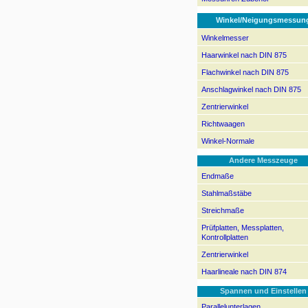
Winkel/Neigungsmessun
Winkelmesser
Haarwinkel nach DIN 875
Flachwinkel nach DIN 875
Anschlagwinkel nach DIN 875
Zentrierwinkel
Richtwaagen
Winkel-Normale
Andere Messzeuge
Endmaße
Stahlmaßstäbe
Streichmaße
Prüfplatten, Messplatten,
Kontrollplatten
Zentrierwinkel
Haarlineale nach DIN 874
Spannen und Einstellen
Parallelunterlagen