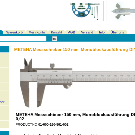
p
Warenkorb
Mein Konto
Kontakt
AGB
Versand
Info
Über uns
METEHA Messschieber 150 mm, Monoblockausführung DIN-
ber
METEHA Messschieber 150 mm, Monoblockausführung DI
0,02
PRODUCTNO:
01-000-150-501-002