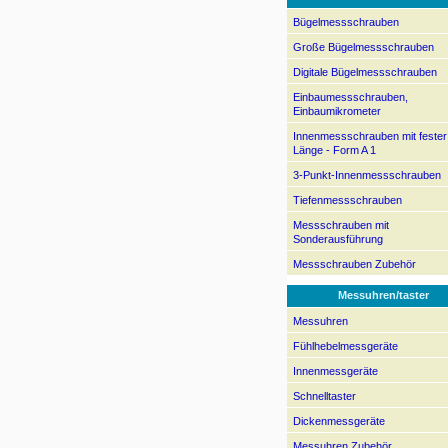
Bügelmessschrauben
Große Bügelmessschrauben
Digitale Bügelmessschrauben
Einbaumessschrauben,
Einbaumikrometer
Innenmessschrauben mit fester
Länge - Form A 1
3-Punkt-Innenmessschrauben
Tiefenmessschrauben
Messschrauben mit
Sonderausführung
Messschrauben Zubehör
Messuhren/taster
Messuhren
Fühlhebelmessgeräte
Innenmessgeräte
Schnelltaster
Dickenmessgeräte
Messuhren Zubehör