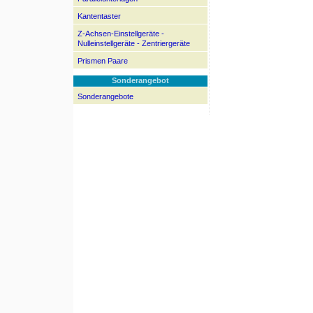
Kantentaster
Z-Achsen-Einstellgeräte -
Nulleinstellgeräte - Zentriergeräte
Prismen Paare
Sonderangebot
Sonderangebote