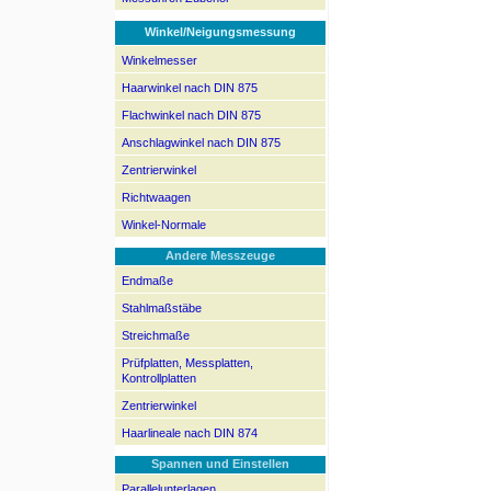
Winkel/Neigungsmessung
Winkelmesser
Haarwinkel nach DIN 875
Flachwinkel nach DIN 875
Anschlagwinkel nach DIN 875
Zentrierwinkel
Richtwaagen
Winkel-Normale
Andere Messzeuge
Endmaße
Stahlmaßstäbe
Streichmaße
Prüfplatten, Messplatten,
Kontrollplatten
Zentrierwinkel
Haarlineale nach DIN 874
Spannen und Einstellen
Parallelunterlagen