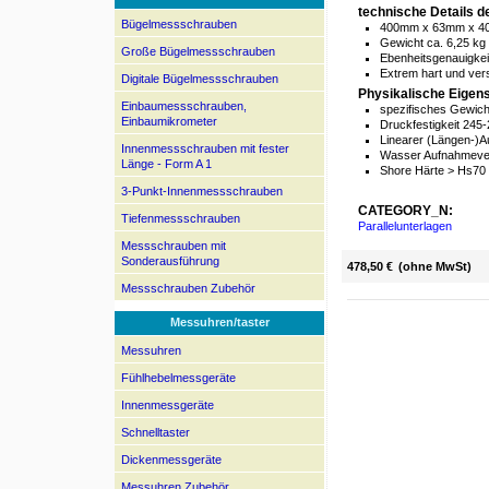
technische Details 
Bügelmessschrauben
400mm x 63mm x 
Gewicht ca. 6,25 kg
Große Bügelmessschrauben
Ebenheitsgenauigkei
Extrem hart und ver
Digitale Bügelmessschrauben
Physikalische Eigen
Einbaumessschrauben,
spezifisches Gewich
Einbaumikrometer
Druckfestigkeit 245
Linearer (Längen-)A
Innenmessschrauben mit fester
Wasser Aufnahmeve
Länge - Form A 1
Shore Härte > Hs70
3-Punkt-Innenmessschrauben
CATEGORY_N:
Tiefenmessschrauben
Parallelunterlagen
Messschrauben mit
Sonderausführung
478,50 €
(ohne MwSt)
Messschrauben Zubehör
Messuhren/taster
Messuhren
Fühlhebelmessgeräte
Innenmessgeräte
Schnelltaster
Dickenmessgeräte
Messuhren Zubehör