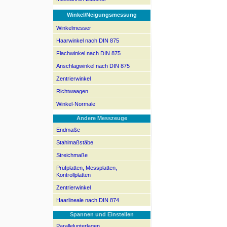
Winkel/Neigungsmessung
Winkelmesser
Haarwinkel nach DIN 875
Flachwinkel nach DIN 875
Anschlagwinkel nach DIN 875
Zentrierwinkel
Richtwaagen
Winkel-Normale
Andere Messzeuge
Endmaße
Stahlmaßstäbe
Streichmaße
Prüfplatten, Messplatten,
Kontrollplatten
Zentrierwinkel
Haarlineale nach DIN 874
Spannen und Einstellen
Parallelunterlagen