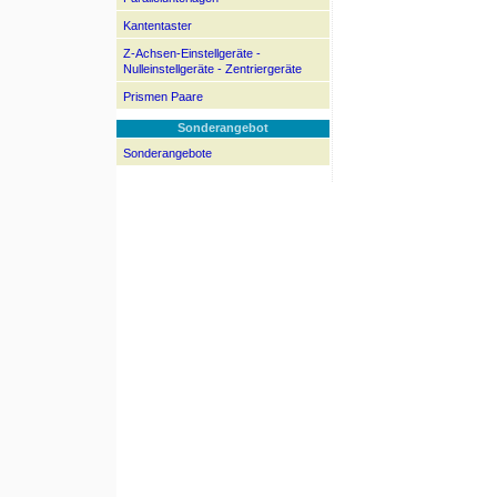
Kantentaster
Z-Achsen-Einstellgeräte -
Nulleinstellgeräte - Zentriergeräte
Prismen Paare
Sonderangebot
Sonderangebote