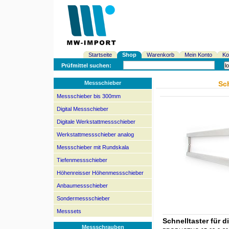
Startseite
Shop
Warenkorb
Mein Konto
Ko
Prüfmittel suchen:
Messschieber
Sc
Messschieber bis 300mm
Digital Messschieber
Digitale Werkstattmessschieber
Werkstattmessschieber analog
Messschieber mit Rundskala
Tiefenmessschieber
Höhenreisser Höhenmessschieber
Anbaumessschieber
Sondermessschieber
Messsets
Schnelltaster für
Messschrauben