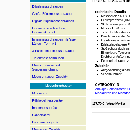
PRODUCTNO:
15-02-0-80
Bügelmessschrauben
technische Details
Große Bügelmessschrauben
Messbereich 60-80
Fehlergrenzen 0,04
Digitale Bügelmessschrauben
Skalenteilungswert 
Einbaumessschrauben,
Messtiefe 70 mm
Einbaumikrometer
Tiefe der Messtast
Durchmesser der M
Innenmessschrauben mit fester
kugelförmige hartme
Länge - Form A 1
Edelsteingelagerte F
Stoßschutz duch ge
3-Punkt-Innenmessschrauben
Einstellbare Tolera
Drehbarer Außenring
Tiefenmessschrauben
Feststellschraube zu
Messschrauben mit
Zubehör
Sonderausführung
Aufgewahrungskaste
Seriennummer
Messschrauben Zubehör
CATEGORY_N:
Messuhren/taster
Analoge Schnelltaster f
Messuhren und Messtas
Messuhren
Fühlhebelmessgeräte
117,70 €
(ohne MwSt)
Innenmessgeräte
Schnelltaster
Dickenmessgeräte
Messuhren Zubehör