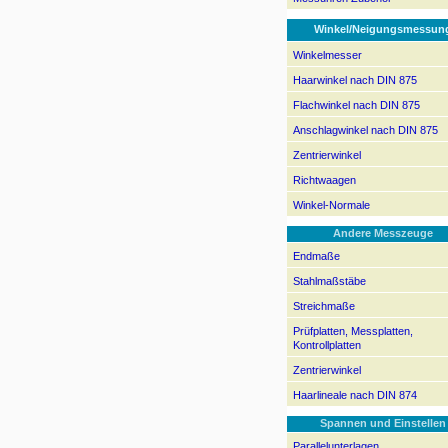
Winkel/Neigungsmessun
Winkelmesser
Haarwinkel nach DIN 875
Flachwinkel nach DIN 875
Anschlagwinkel nach DIN 875
Zentrierwinkel
Richtwaagen
Winkel-Normale
Andere Messzeuge
Endmaße
Stahlmaßstäbe
Streichmaße
Prüfplatten, Messplatten,
Kontrollplatten
Zentrierwinkel
Haarlineale nach DIN 874
Spannen und Einstellen
Parallelunterlagen