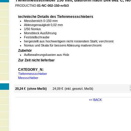
Tiefenmessschieber 150 mm, Bauform nach DIN 862 C, No
PRODUCTNO:
01-NC-002-150-nrSt3
technische Details des Tiefenmessschiebers
Messbereich 0-150 mm
Ablesegenauigkeit 0,02 mm
1/50 Nonius
Monoblock Ausführung
Feststellschraube
hergestellt aus hochwertigem nicht rostendem Stahl, verchromt
Nonius und Skala für bessere Ablesung mattverchromt
Zubehör
Aufbewahrungskasten aus Holz
Zur Zeit nicht lieferbar
CATEGORY_N:
Tiefenmessschieber
Messschieber
20,24 €
(ohne MwSt)
24,09 €
(inkl. gesetzl. MwSt)
<< BACK