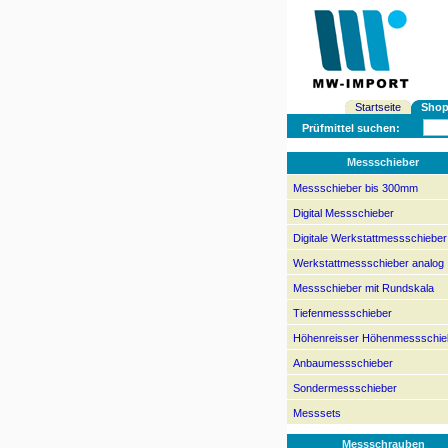
Startseite
Sho
Prüfmittel suchen:
Messschieber
Messschieber bis 300mm
Digital Messschieber
Digitale Werkstattmessschieber
Werkstattmessschieber analog
Messschieber mit Rundskala
Tiefenmessschieber
Höhenreisser Höhenmessschie
Anbaumessschieber
Sondermessschieber
Messsets
Messschrauben