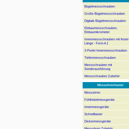
Bügelmessschrauben
Große Bügelmessschrauben
Digitale Bügelmessschrauben
Einbaumessschrauben,
Einbaumikrometer
Innenmessschrauben mit fester
Länge - Form A 1
3-Punkt-Innenmessschrauben
Tiefenmessschrauben
Messschrauben mit
Sonderausführung
Messschrauben Zubehör
Messuhren/taster
Messuhren
Fühlhebelmessgeräte
Innenmessgeräte
Schnelltaster
Dickenmessgeräte
Messuhren Zubehör