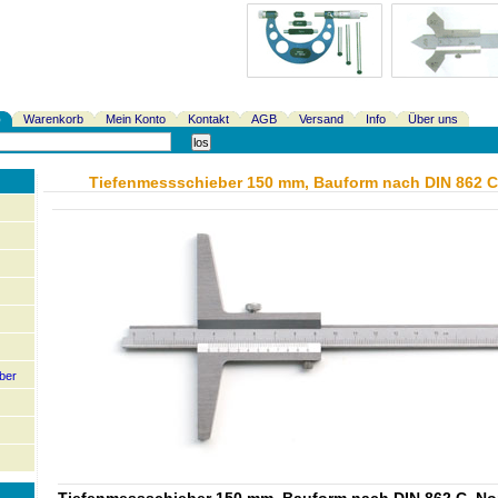
p
Warenkorb
Mein Konto
Kontakt
AGB
Versand
Info
Über uns
Tiefenmessschieber 150 mm, Bauform nach DIN 862 C
ber