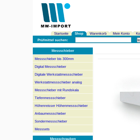
Startseite
Shop
Warenkorb
Mein Konto
Ko
Prüfmittel suchen:
Messschieber
Messschieber bis 300mm
Digital Messschieber
Digitale Werkstattmessschieber
Werkstattmessschieber analog
Messschieber mit Rundskala
Tiefenmessschieber
Höhenreisser Höhenmessschieber
Anbaumessschieber
Sondermessschieber
Messsets
Messschrauben