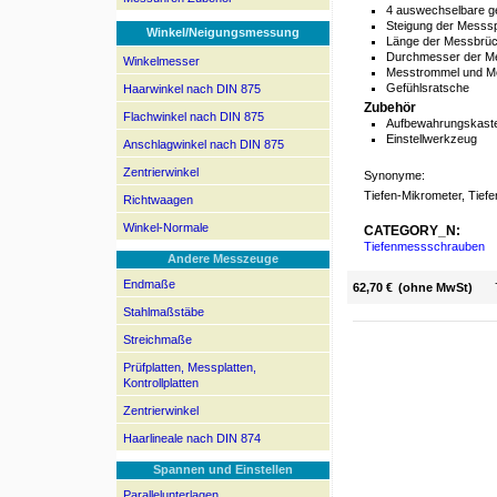
4 auswechselbare g
Steigung der Messs
Winkel/Neigungsmessung
Länge der Messbrü
Durchmesser der M
Winkelmesser
Messtrommel und Me
Gefühlsratsche
Haarwinkel nach DIN 875
Zubehör
Flachwinkel nach DIN 875
Aufbewahrungskaste
Einstellwerkzeug
Anschlagwinkel nach DIN 875
Zentrierwinkel
Synonyme:
Tiefen-Mikrometer, Tief
Richtwaagen
Winkel-Normale
CATEGORY_N:
Tiefenmessschrauben
Andere Messzeuge
Endmaße
62,70 €
(ohne MwSt)
Stahlmaßstäbe
Streichmaße
Prüfplatten, Messplatten,
Kontrollplatten
Zentrierwinkel
Haarlineale nach DIN 874
Spannen und Einstellen
Parallelunterlagen