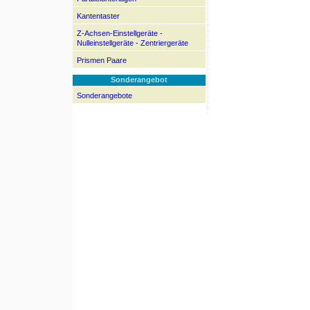
Kantentaster
Z-Achsen-Einstellgeräte -
Nulleinstellgeräte - Zentriergeräte
Prismen Paare
Sonderangebot
Sonderangebote