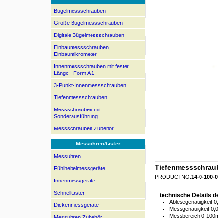
Bügelmessschrauben
Große Bügelmessschrauben
Digitale Bügelmessschrauben
Einbaumessschrauben,
Einbaumikrometer
Innenmessschrauben mit fester
Länge - Form A 1
3-Punkt-Innenmessschrauben
Tiefenmessschrauben
Messschrauben mit
Sonderausführung
Messschrauben Zubehör
Messuhren/taster
Messuhren
Tiefenmessschrau
Fühlhebelmessgeräte
PRODUCTNO:
14-0-100-0
Innenmessgeräte
Schnelltaster
technische Details 
Ablesegenauigkeit 
Dickenmessgeräte
Messgenauigkeit 0,
Messbereich 0-10
Messuhren Zubehör