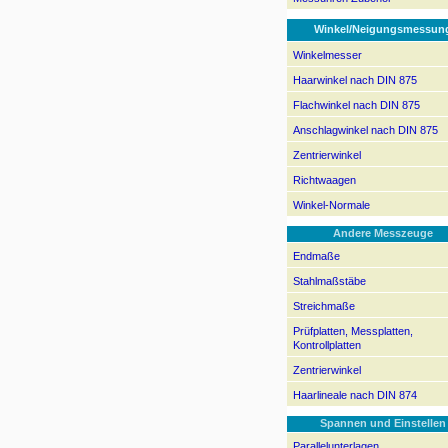
Winkel/Neigungsmessun
Winkelmesser
Haarwinkel nach DIN 875
Flachwinkel nach DIN 875
Anschlagwinkel nach DIN 875
Zentrierwinkel
Richtwaagen
Winkel-Normale
Andere Messzeuge
Endmaße
Stahlmaßstäbe
Streichmaße
Prüfplatten, Messplatten,
Kontrollplatten
Zentrierwinkel
Haarlineale nach DIN 874
Spannen und Einstellen
Parallelunterlagen