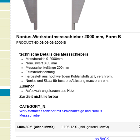
Nonius-Werkstattmessschieber 2000 mm, Form B
PRODUCTNO:
01-06-02-2000-B
technische Details des Messschiebers
Messbereich 0-2000mm
Noniuswert 0,05 mm
Messschenkellänge 200 mm
Feinstelleinrichtung
hergestellt aus hochwertigem Kohlenstoffstahl, verchromt
Nonius und Skala für bessere Ablesung mattverchromt
Zubehör
Aufbewahrungskasten aus Holz
Zur Zeit nicht lieferbar
CATEGORY_N:
Werkstattmessschieber mit Skalenanzeige und Nonius
Messschieber
1.004,30 €
(ohne MwSt)
1.195,12 €
(inkl. gesetzl. MwSt)
<< BACK