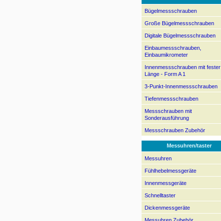
Bügelmessschrauben
Große Bügelmessschrauben
Digitale Bügelmessschrauben
Einbaumessschrauben,
Einbaumikrometer
Innenmessschrauben mit fester
Länge - Form A 1
3-Punkt-Innenmessschrauben
Tiefenmessschrauben
Messschrauben mit
Sonderausführung
Messschrauben Zubehör
Messuhren/taster
Messuhren
Fühlhebelmessgeräte
Innenmessgeräte
Schnelltaster
Dickenmessgeräte
Messuhren Zubehör