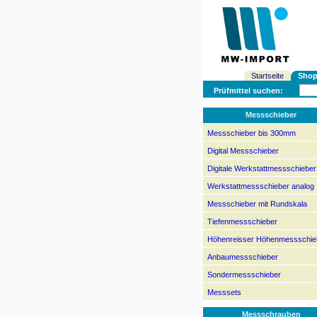
Startseite
Sho
Prüfmittel suchen:
Messschieber
Messschieber bis 300mm
Digital Messschieber
Digitale Werkstattmessschieber
Werkstattmessschieber analog
Messschieber mit Rundskala
Tiefenmessschieber
Höhenreisser Höhenmessschie
Anbaumessschieber
Sondermessschieber
Messsets
Messschrauben