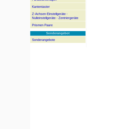
Kantentaster
Z-Achsen-Einstellgeräte -
Nulleinstellgeräte - Zentriergeräte
Prismen Paare
Sonderangebot
Sonderangebote