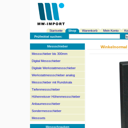
Startseite
Shop
Warenkorb
Mein Konto
Ko
Prüfmittel suchen:
Messschieber
Winkelnormal
Messschieber bis 300mm
Digital Messschieber
Digitale Werkstattmessschieber
Werkstattmessschieber analog
Messschieber mit Rundskala
Tiefenmessschieber
Höhenreisser Höhenmessschieber
Anbaumessschieber
Sondermessschieber
Messsets
Messschrauben