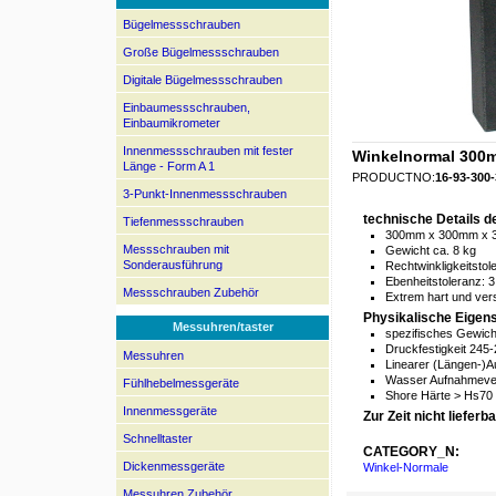
Bügelmessschrauben
Große Bügelmessschrauben
Digitale Bügelmessschrauben
Einbaumessschrauben,
Einbaumikrometer
Innenmessschrauben mit fester
Winkelnormal 300m
Länge - Form A 1
PRODUCTNO:
16-93-300-
3-Punkt-Innenmessschrauben
technische Details 
Tiefenmessschrauben
300mm x 300mm x
Messschrauben mit
Gewicht ca. 8 kg
Sonderausführung
Rechtwinkligkeitstol
Ebenheitstoleranz: 
Messschrauben Zubehör
Extrem hart und ver
Physikalische Eigen
Messuhren/taster
spezifisches Gewich
Druckfestigkeit 245
Messuhren
Linearer (Längen-)A
Wasser Aufnahmeve
Fühlhebelmessgeräte
Shore Härte > Hs70
Innenmessgeräte
Zur Zeit nicht lieferba
Schnelltaster
CATEGORY_N:
Dickenmessgeräte
Winkel-Normale
Messuhren Zubehör