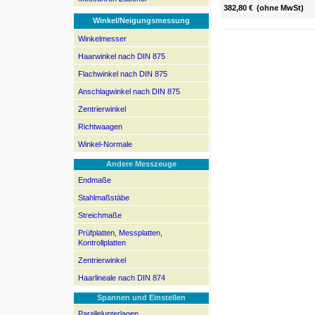
382,80 €
(ohne MwSt)
Winkel/Neigungsmessung
Winkelmesser
Haarwinkel nach DIN 875
Flachwinkel nach DIN 875
Anschlagwinkel nach DIN 875
Zentrierwinkel
Richtwaagen
Winkel-Normale
Andere Messzeuge
Endmaße
Stahlmaßstäbe
Streichmaße
Prüfplatten, Messplatten,
Kontrollplatten
Zentrierwinkel
Haarlineale nach DIN 874
Spannen und Einstellen
Parallelunterlagen