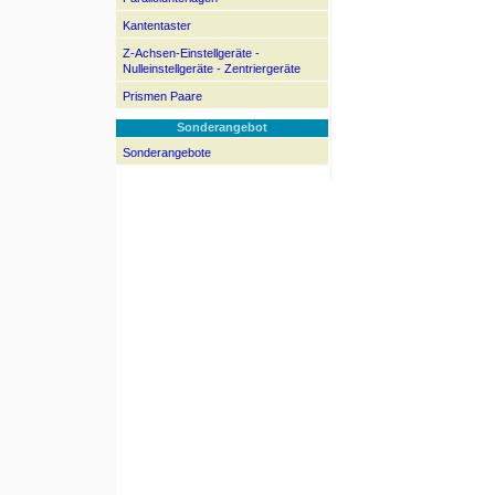
Kantentaster
Z-Achsen-Einstellgeräte -
Nulleinstellgeräte - Zentriergeräte
Prismen Paare
Sonderangebot
Sonderangebote