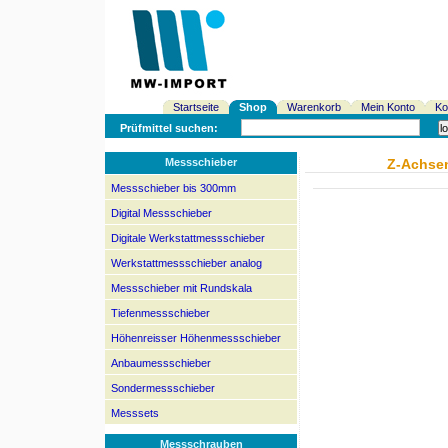
Startseite
Shop
Warenkorb
Mein Konto
Ko
Prüfmittel suchen:
Messschieber
Z-Achsen
Messschieber bis 300mm
Digital Messschieber
Digitale Werkstattmessschieber
Werkstattmessschieber analog
Messschieber mit Rundskala
Tiefenmessschieber
Höhenreisser Höhenmessschieber
Anbaumessschieber
Sondermessschieber
Messsets
Messschrauben