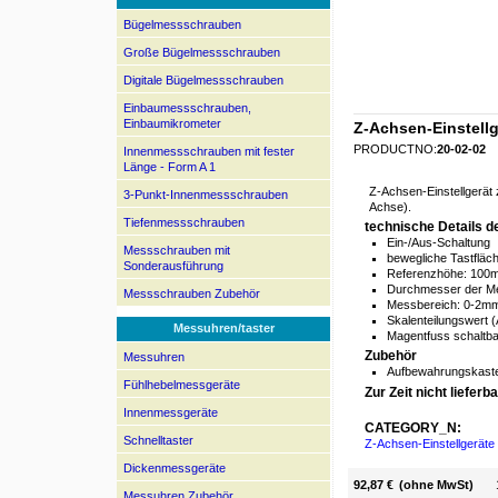
Bügelmessschrauben
Große Bügelmessschrauben
Digitale Bügelmessschrauben
Einbaumessschrauben,
Einbaumikrometer
Z-Achsen-Einstell
PRODUCTNO:
20-02-02
Innenmessschrauben mit fester
Länge - Form A 1
Z-Achsen-Einstellgerät
3-Punkt-Innenmessschrauben
Achse).
Tiefenmessschrauben
technische Details d
Ein-/Aus-Schaltung
Messschrauben mit
bewegliche Tastfläc
Sonderausführung
Referenzhöhe: 100
Durchmesser der M
Messschrauben Zubehör
Messbereich: 0-2m
Skalenteilungswert 
Messuhren/taster
Magentfuss schaltba
Zubehör
Messuhren
Aufbewahrungskaste
Fühlhebelmessgeräte
Zur Zeit nicht lieferba
Innenmessgeräte
CATEGORY_N:
Schnelltaster
Z-Achsen-Einstellgeräte -
Dickenmessgeräte
92,87 €
(ohne MwSt)
Messuhren Zubehör