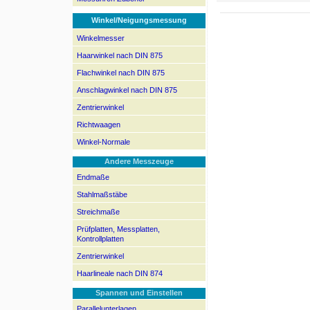
Winkel/Neigungsmessung
Winkelmesser
Haarwinkel nach DIN 875
Flachwinkel nach DIN 875
Anschlagwinkel nach DIN 875
Zentrierwinkel
Richtwaagen
Winkel-Normale
Andere Messzeuge
Endmaße
Stahlmaßstäbe
Streichmaße
Prüfplatten, Messplatten,
Kontrollplatten
Zentrierwinkel
Haarlineale nach DIN 874
Spannen und Einstellen
Parallelunterlagen