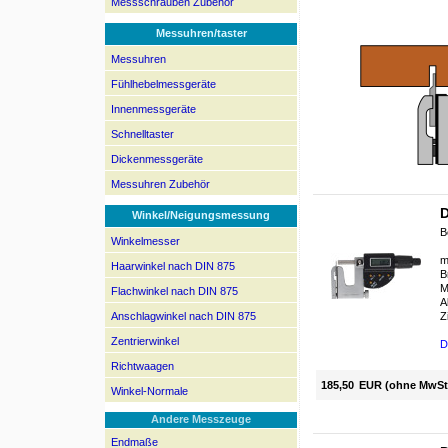
Messschrauben Zubehör
Messuhren/taster
Messuhren
Fühlhebelmessgeräte
Innenmessgeräte
Schnelltaster
Dickenmessgeräte
Messuhren Zubehör
D
Winkel/Neigungsmessung
B
Winkelmesser
m
Haarwinkel nach DIN 875
B
M
Flachwinkel nach DIN 875
A
Anschlagwinkel nach DIN 875
Z
Zentrierwinkel
D
Richtwaagen
185,50
EUR (ohne MwSt
Winkel-Normale
Andere Messzeuge
Endmaße