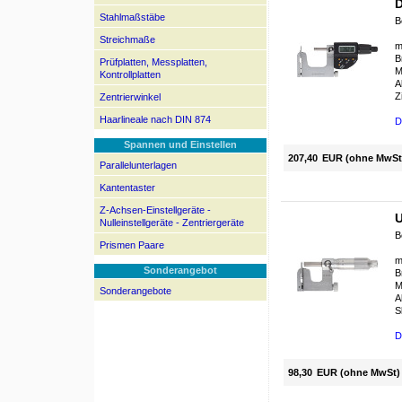
D
Stahlmaßstäbe
B
Streichmaße
m
B
Prüfplatten, Messplatten,
M
Kontrollplatten
A
Z
Zentrierwinkel
Haarlineale nach DIN 874
D
Spannen und Einstellen
207,40
EUR (ohne MwSt
Parallelunterlagen
Kantentaster
Z-Achsen-Einstellgeräte -
U
Nulleinstellgeräte - Zentriergeräte
B
Prismen Paare
m
Sonderangebot
B
M
Sonderangebote
A
S
D
98,30
EUR (ohne MwSt)