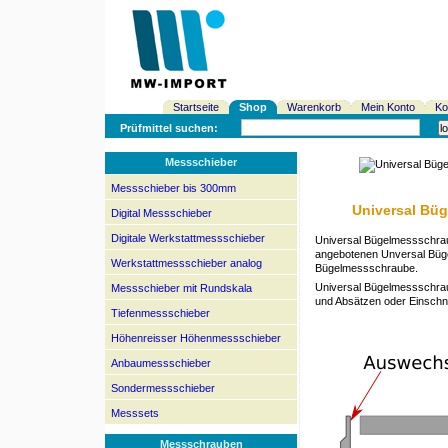
Startseite
Shop
Warenkorb
Mein Konto
Ko
Prüfmittel suchen:
Messschieber
Messschieber bis 300mm
Universal Büg
Digital Messschieber
Digitale Werkstattmessschieber
Universal Bügelmessschrau
angebotenen Unversal Büge
Werkstattmessschieber analog
Bügelmessschraube.
Universal Bügelmessschra
Messschieber mit Rundskala
und Absätzen oder Einschni
Tiefenmessschieber
Höhenreisser Höhenmessschieber
Anbaumessschieber
Sondermessschieber
Messsets
Messschrauben