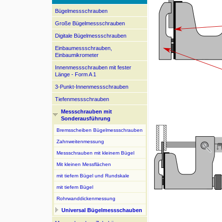
Bügelmessschrauben
Große Bügelmessschrauben
Digitale Bügelmessschrauben
Einbaumessschrauben,
Einbaumikrometer
Innenmessschrauben mit fester
Länge - Form A 1
3-Punkt-Innenmessschrauben
Tiefenmessschrauben
Messschrauben mit
Sonderausführung
Bremsscheiben Bügelmessschrauben
Zahnweitenmessung
Messschrauben mit kleinem Bügel
Mit kleinen Messflächen
mit tiefem Bügel und Rundskale
mit tiefem Bügel
Rohrwanddickenmessung
Universal Bügelmessschauben