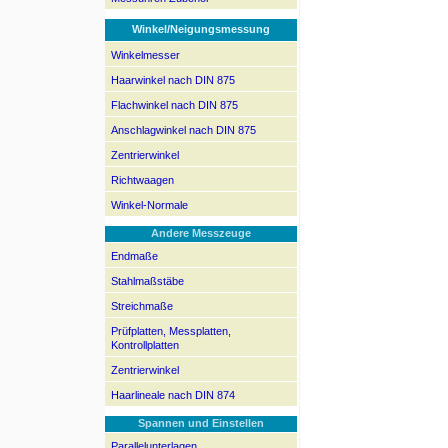
Winkel/Neigungsmessung
Winkelmesser
Haarwinkel nach DIN 875
Flachwinkel nach DIN 875
Anschlagwinkel nach DIN 875
Zentrierwinkel
Richtwaagen
Winkel-Normale
Andere Messzeuge
Endmaße
Stahlmaßstäbe
Streichmaße
Prüfplatten, Messplatten,
Kontrollplatten
Zentrierwinkel
Haarlineale nach DIN 874
Spannen und Einstellen
Parallelunterlagen