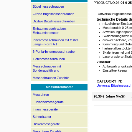
PRODUCTNO:
04-04-0-25
Bügelmessschrauben
Große Bügelmessschrauben
Universal Bügelmesssch
technische Details 
Digitale Bügelmessschrauben
mitgelieferte Einsät
Messbereich 0-25 
Einbaumessschrauben,
Abweichungssspanne
Einbaumikrometer
Skalenteilungswert 
Innenmessschrauben mit fester
auswechselbare, ve
Länge - Form A 1
Klemmring und Gefü
hartmetallbestückte
3-Punkt-Innenmessschrauben
Skalentrommel und 
Lasergravierte Skal
Tiefenmessschrauben
Zubehör
Messschrauben mit
Aufbewahrungskast
Sonderausführung
Einstellwerkzeug
Messschrauben Zubehör
CATEGORY_N:
Universal Bügelmessschr
Messuhren/taster
Messuhren
98,30 €
(ohne MwSt)
Fühlhebelmessgeräte
Innenmessgeräte
Schnelltaster
Dickenmessgeräte
Messuhren Zubehör