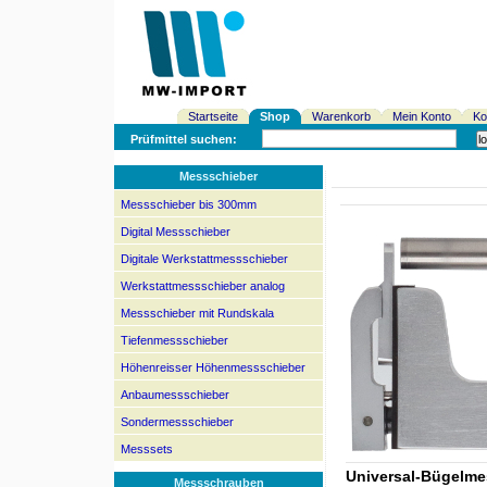
Startseite
Shop
Warenkorb
Mein Konto
Ko
Prüfmittel suchen:
Messschieber
Messschieber bis 300mm
Digital Messschieber
Digitale Werkstattmessschieber
Werkstattmessschieber analog
Messschieber mit Rundskala
Tiefenmessschieber
Höhenreisser Höhenmessschieber
Anbaumessschieber
Sondermessschieber
Messsets
Universal-Bügelm
Messschrauben