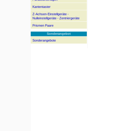
Kantentaster
Z-Achsen-Einstellgeräte -
Nulleinstellgeräte - Zentriergeräte
Prismen Paare
Sonderangebot
Sonderangebote