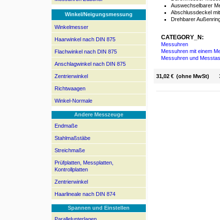
Auswechselbarer Me
Abschlussdeckel mi
Winkel/Neigungsmessung
Drehbarer Außenring
Winkelmesser
CATEGORY_N:
Haarwinkel nach DIN 875
Messuhren
Messuhren mit einem Me
Flachwinkel nach DIN 875
Messuhren und Messtas
Anschlagwinkel nach DIN 875
Zentrierwinkel
31,02 €
(ohne MwSt)
Richtwaagen
Winkel-Normale
Andere Messzeuge
Endmaße
Stahlmaßstäbe
Streichmaße
Prüfplatten, Messplatten,
Kontrollplatten
Zentrierwinkel
Haarlineale nach DIN 874
Spannen und Einstellen
Parallelunterlagen