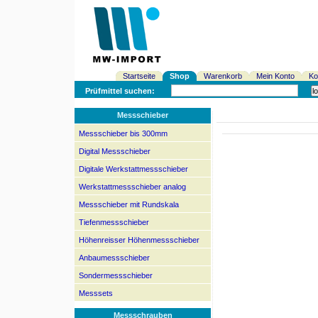
Startseite
Shop
Warenkorb
Mein Konto
Ko
Prüfmittel suchen:
Messschieber
Messschieber bis 300mm
Digital Messschieber
Digitale Werkstattmessschieber
Werkstattmessschieber analog
Messschieber mit Rundskala
Tiefenmessschieber
Höhenreisser Höhenmessschieber
Anbaumessschieber
Sondermessschieber
Messsets
Messschrauben