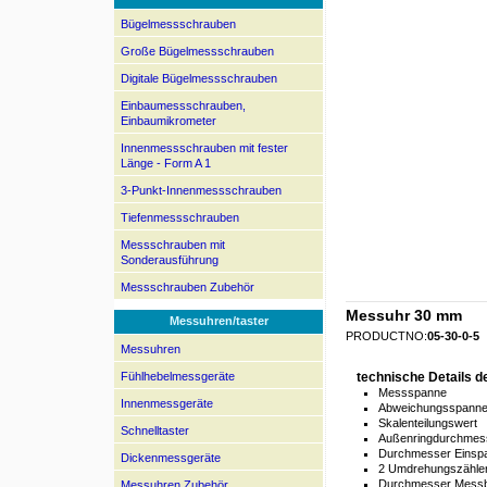
Bügelmessschrauben
Große Bügelmessschrauben
Digitale Bügelmessschrauben
Einbaumessschrauben,
Einbaumikrometer
Innenmessschrauben mit fester
Länge - Form A 1
3-Punkt-Innenmessschrauben
Tiefenmessschrauben
Messschrauben mit
Sonderausführung
Messschrauben Zubehör
Messuhr 30 mm
Messuhren/taster
PRODUCTNO:
05-30-0-5
Messuhren
Fühlhebelmessgeräte
technische Details 
Messspanne
Innenmessgeräte
Abweichungsspann
Skalenteilungswert
Schnelltaster
Außenringdurchmes
Durchmesser Einsp
Dickenmessgeräte
2 Umdrehungszähler 
Durchmesser Mess
Messuhren Zubehör