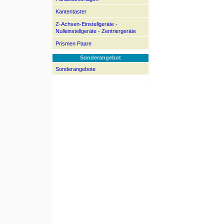
Kantentaster
Z-Achsen-Einstellgeräte -
Nulleinstellgeräte - Zentriergeräte
Prismen Paare
Sonderangebot
Sonderangebote