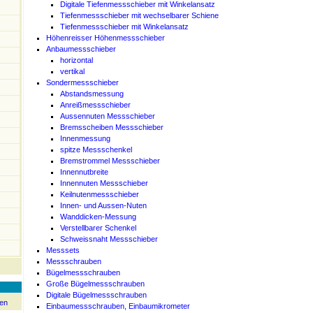
Digitale Tiefenmessschieber mit Winkelansatz
Tiefenmessschieber mit wechselbarer Schiene
Tiefenmessschieber mit Winkelansatz
Höhenreisser Höhenmessschieber
Anbaumessschieber
horizontal
vertikal
Sondermessschieber
Abstandsmessung
Anreißmessschieber
Aussennuten Messschieber
Bremsscheiben Messschieber
Innenmessung
spitze Messschenkel
Bremstrommel Messschieber
Innennutbreite
Innennuten Messschieber
Keilnutenmessschieber
Innen- und Aussen-Nuten
Wanddicken-Messung
Verstellbarer Schenkel
Schweissnaht Messschieber
Messsets
Messschrauben
Bügelmessschrauben
Große Bügelmessschrauben
Digitale Bügelmessschrauben
en
Einbaumessschrauben, Einbaumikrometer