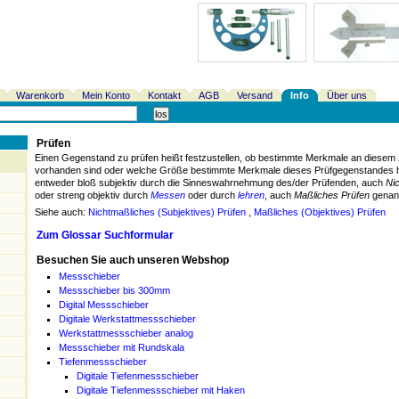
Warenkorb
Mein Konto
Kontakt
AGB
Versand
Info
Über uns
Prüfen
Einen Gegenstand zu prüfen heißt festzustellen, ob bestimmte Merkmale an diese
vorhanden sind oder welche Größe bestimmte Merkmale dieses Prüfgegenstandes ha
entweder bloß subjektiv durch die Sinneswahrnehmung des/der Prüfenden, auch
Ni
oder streng objektiv durch
Messen
oder durch
lehren
, auch
Maßliches Prüfen
genan
Siehe auch:
Nichtmaßliches (Subjektives) Prüfen
,
Maßliches (Objektives) Prüfen
Zum Glossar Suchformular
Besuchen Sie auch unseren Webshop
Messschieber
Messschieber bis 300mm
Digital Messschieber
Digitale Werkstattmessschieber
Werkstattmessschieber analog
Messschieber mit Rundskala
Tiefenmessschieber
Digitale Tiefenmessschieber
Digitale Tiefenmessschieber mit Haken