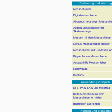
Bedienung und Wartung
Messschraube
Digitalmessschieber
Abstandsmessungs- Messschi
Aufbau Messschieber mit
Skalenanzeige
Messen mir dem Messschieber
Nonius-Messschieber ablesen
Messschieber mit Rundskale a
Kippfehler am Messschieber
Auswahlhilfe Messschieber
Richtwaage
Buchtips
Anwendungsbeispiele
KFZ: PKW, LKW und Motorrad
Kettenverschleiß mir dem
Messschieber ermittlen
Billardtisch ausrichten
Normen und Standards