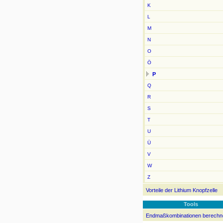
K
L
M
N
O
Ö
P
Q
R
S
T
U
Ü
V
W
Z
Vorteile der Lithium Knopfzelle
Tools
Endmaßkombinationen berechn