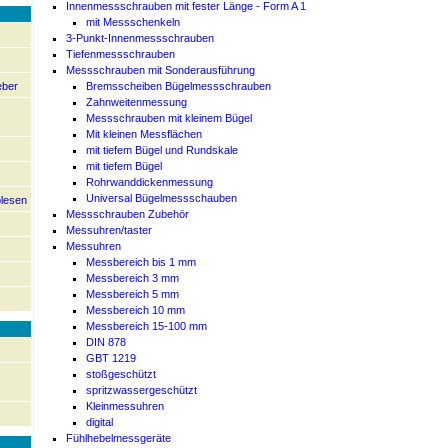
Innenmessschrauben mit fester Länge - Form A 1
mit Messschenkeln
3-Punkt-Innenmessschrauben
Tiefenmessschrauben
Messschrauben mit Sonderausführung
eber
Bremsscheiben Bügelmessschrauben
Zahnweitenmessung
Messschrauben mit kleinem Bügel
Mit kleinen Messflächen
mit tiefem Bügel und Rundskale
mit tiefem Bügel
Rohrwanddickenmessung
Universal Bügelmessschauben
blesen
Messschrauben Zubehör
Messuhren/taster
Messuhren
Messbereich bis 1 mm
Messbereich 3 mm
Messbereich 5 mm
Messbereich 10 mm
Messbereich 15-100 mm
DIN 878
GBT 1219
stoßgeschützt
spritzwassergeschützt
Kleinmessuhren
digital
Fühlhebelmessgeräte