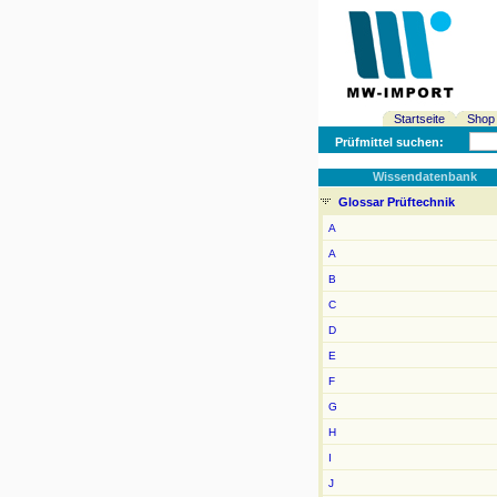
Startseite
Shop
Prüfmittel suchen:
Wissendatenbank
Glossar Prüftechnik
A
A
B
C
D
E
F
G
H
I
J