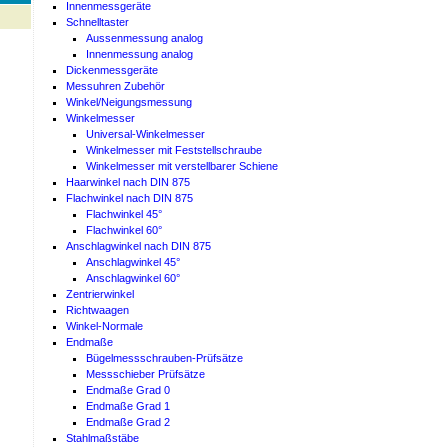
Innenmessgeräte
Schnelltaster
Aussenmessung analog
Innenmessung analog
Dickenmessgeräte
Messuhren Zubehör
Winkel/Neigungsmessung
Winkelmesser
Universal-Winkelmesser
Winkelmesser mit Feststellschraube
Winkelmesser mit verstellbarer Schiene
Haarwinkel nach DIN 875
Flachwinkel nach DIN 875
Flachwinkel 45°
Flachwinkel 60°
Anschlagwinkel nach DIN 875
Anschlagwinkel 45°
Anschlagwinkel 60°
Zentrierwinkel
Richtwaagen
Winkel-Normale
Endmaße
Bügelmessschrauben-Prüfsätze
Messschieber Prüfsätze
Endmaße Grad 0
Endmaße Grad 1
Endmaße Grad 2
Stahlmaßstäbe