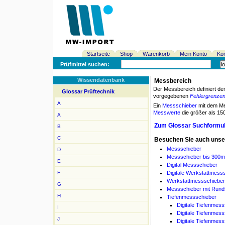
Startseite
Shop
Warenkorb
Mein Konto
Kon
Prüfmittel suchen:
Wissendatenbank
Messbereich
Der Messbereich definiert den 
Glossar Prüftechnik
vorgegebenen
Fehlergrenze
A
Ein
Messschieber
mit dem Me
Messwerte
die größer als 15
A
Zum Glossar Suchformu
B
C
Besuchen Sie auch uns
Messschieber
D
Messschieber bis 300
E
Digital Messschieber
F
Digitale Werkstattmess
Werkstattmessschieber
G
Messschieber mit Rund
H
Tiefenmessschieber
Digitale Tiefenmes
I
Digitale Tiefenmes
J
Digitale Tiefenmess