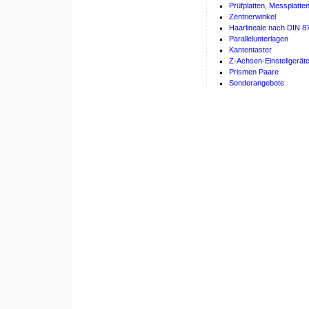
Prüfplatten, Messplatten
Zentrierwinkel
Haarlineale nach DIN 8
Parallelunterlagen
Kantentaster
Z-Achsen-Einstellgeräte 
Prismen Paare
Sonderangebote