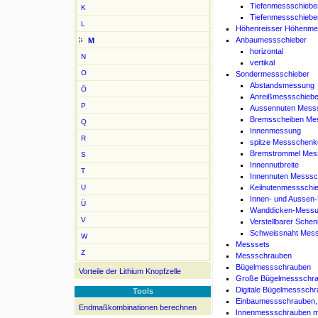
Tiefenmessschieber
K
Tiefenmessschieber
L
Höhenreisser Höhenme
Anbaumessschieber
M
horizontal
N
vertikal
O
Sondermessschieber
Abstandsmessung
Ö
Anreißmessschiebe
P
Aussennuten Mess
Bremsscheiben Me
Q
Innenmessung
R
spitze Messschenk
Bremstrommel Mes
S
Innennutbreite
T
Innennuten Messsc
U
Keilnutenmessschi
Innen- und Aussen
Ü
Wanddicken-Mess
V
Verstellbarer Schen
Schweissnaht Mess
W
Messsets
Z
Messschrauben
Bügelmessschrauben
Vorteile der Lithium Knopfzelle
Große Bügelmessschr
Digitale Bügelmesssch
Tools
Einbaumessschrauben,
Endmaßkombinationen berechnen
Innenmessschrauben mit