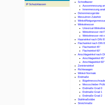
Schnelltaster
IP Schutzklassen
Aussenmessung an
Innenmessung anal
Dickenmessgeräte
Messuhren Zubehör
Winkel/Neigungsmessu
Winkelmesser
Universal-Winkelm
Winkelmesser mit F
Winkelmesser mit ve
Haarwinkel nach DIN 8
Flachwinkel nach DIN 
Flachwinkel 45°
Flachwinkel 60°
Anschlagwinkel nach D
Anschlagwinkel 45°
Anschlagwinkel 60°
Zentrierwinkel
Richtwaagen
Winkel-Normale
Endmaße
Bügelmessschraube
Messschieber Prüf
Endmaße Grad 0
Endmaße Grad 1
Endmaße Grad 2
Stahlmaßstäbe
Streichmaße