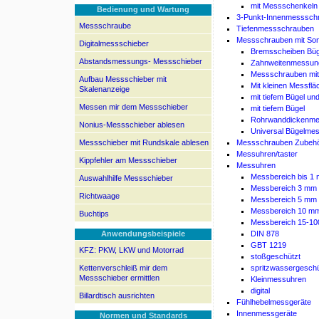
mit Messschenkeln
Bedienung und Wartung
3-Punkt-Innenmesssch
Messschraube
Tiefenmessschrauben
Messschrauben mit So
Digitalmessschieber
Bremsscheiben Bü
Abstandsmessungs- Messschieber
Zahnweitenmessun
Messschrauben mit
Aufbau Messschieber mit
Mit kleinen Messflä
Skalenanzeige
mit tiefem Bügel u
Messen mir dem Messschieber
mit tiefem Bügel
Rohrwanddickenm
Nonius-Messschieber ablesen
Universal Bügelme
Messschieber mit Rundskale ablesen
Messschrauben Zubeh
Messuhren/taster
Kippfehler am Messschieber
Messuhren
Messbereich bis 1
Auswahlhilfe Messschieber
Messbereich 3 mm
Richtwaage
Messbereich 5 mm
Messbereich 10 m
Buchtips
Messbereich 15-1
Anwendungsbeispiele
DIN 878
GBT 1219
KFZ: PKW, LKW und Motorrad
stoßgeschützt
Kettenverschleiß mir dem
spritzwassergeschü
Messschieber ermittlen
Kleinmessuhren
digital
Billardtisch ausrichten
Fühlhebelmessgeräte
Innenmessgeräte
Normen und Standards